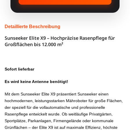
FLÄCHE
12.000 m² (4
HINDERNISERKENNUNG
Binokular + Thermal +
NACHTSICHT
Detaillierte Beschreibung
Ja
Sunseeker Elite X9 – Hochpräzise Rasenpflege für
KANTENSCHNITT
Optional
Großflächen bis 12.000 m²
ANTRIEB
4WD
STEIGUNG
90%
Sofort lieferbar
GEWICHT
28,8 kg
Es wird keine Antenne benötigt!
GERÄUSCH
60 dB
Mit dem Sunseeker Elite X9 präsentiert Sunseeker einen
hochmodernen, leistungsstarken Mähroboter für große Flächen,
4G INKL.
5 Jahre
der speziell für die vollautomatische und professionelle
Rasenpflege entwickelt wurde. Ob weitläufige Privatgärten,
PREIS
5.499 €
Sportplätze, Parkanlagen, Firmengelände oder kommunale
Grünflächen – der Elite X9 ist auf maximale Effizienz, höchste