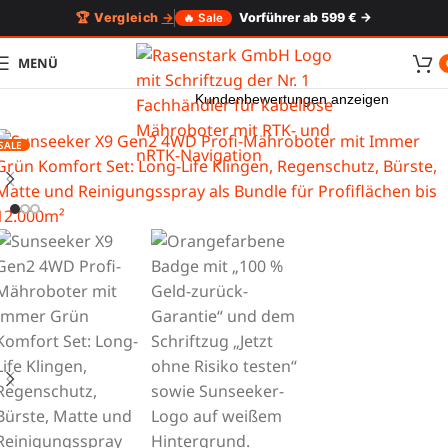
🏆 Vergleich
→
Vorführer ab 599 € →
🔥 Sale
MENÜ
Kundenbewertungen anzeigen
SALE