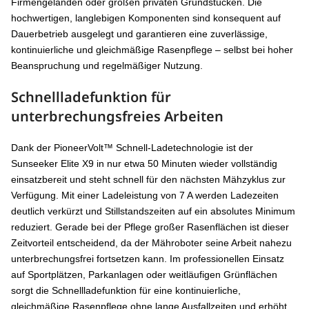
Firmengeländen oder großen privaten Grundstücken. Die
hochwertigen, langlebigen Komponenten sind konsequent auf
Dauerbetrieb ausgelegt und garantieren eine zuverlässige,
kontinuierliche und gleichmäßige Rasenpflege – selbst bei hoher
Beanspruchung und regelmäßiger Nutzung.
Schnellladefunktion für
unterbrechungsfreies Arbeiten
Dank der PioneerVolt™ Schnell-Ladetechnologie ist der
Sunseeker Elite X9 in nur etwa 50 Minuten wieder vollständig
einsatzbereit und steht schnell für den nächsten Mähzyklus zur
Verfügung. Mit einer Ladeleistung von 7 A werden Ladezeiten
deutlich verkürzt und Stillstandszeiten auf ein absolutes Minimum
reduziert. Gerade bei der Pflege großer Rasenflächen ist dieser
Zeitvorteil entscheidend, da der Mähroboter seine Arbeit nahezu
unterbrechungsfrei fortsetzen kann. Im professionellen Einsatz
auf Sportplätzen, Parkanlagen oder weitläufigen Grünflächen
sorgt die Schnellladefunktion für eine kontinuierliche,
gleichmäßige Rasenpflege ohne lange Ausfallzeiten und erhöht