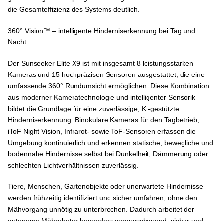
die Gesamteffizienz des Systems deutlich.
360° Vision™ – intelligente Hinderniserkennung bei Tag und
Nacht
Der Sunseeker Elite X9 ist mit insgesamt 8 leistungsstarken
Kameras und 15 hochpräzisen Sensoren ausgestattet, die eine
umfassende 360° Rundumsicht ermöglichen. Diese Kombination
aus moderner Kameratechnologie und intelligenter Sensorik
bildet die Grundlage für eine zuverlässige, KI-gestützte
Hinderniserkennung. Binokulare Kameras für den Tagbetrieb,
iToF Night Vision, Infrarot- sowie ToF-Sensoren erfassen die
Umgebung kontinuierlich und erkennen statische, bewegliche und
bodennahe Hindernisse selbst bei Dunkelheit, Dämmerung oder
schlechten Lichtverhältnissen zuverlässig.
Tiere, Menschen, Gartenobjekte oder unerwartete Hindernisse
werden frühzeitig identifiziert und sicher umfahren, ohne den
Mähvorgang unnötig zu unterbrechen. Dadurch arbeitet der
autonome Mähroboter besonders vorausschauend, sicher und