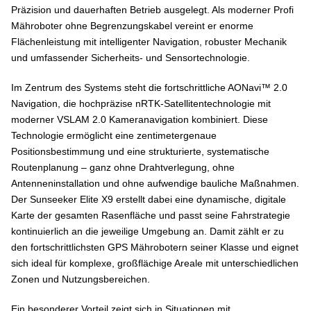
GESAMT-SCORE
24
Präzision und dauerhaften Betrieb ausgelegt. Als moderner Profi
Mähroboter ohne Begrenzungskabel vereint er enorme
Flächenleistung mit intelligenter Navigation, robuster Mechanik
und umfassender Sicherheits- und Sensortechnologie.
Im Zentrum des Systems steht die fortschrittliche AONavi™ 2.0
Navigation, die hochpräzise nRTK-Satellitentechnologie mit
moderner VSLAM 2.0 Kameranavigation kombiniert. Diese
Technologie ermöglicht eine zentimetergenaue
Positionsbestimmung und eine strukturierte, systematische
Routenplanung – ganz ohne Drahtverlegung, ohne
Antenneninstallation und ohne aufwendige bauliche Maßnahmen.
Der Sunseeker Elite X9 erstellt dabei eine dynamische, digitale
Karte der gesamten Rasenfläche und passt seine Fahrstrategie
kontinuierlich an die jeweilige Umgebung an. Damit zählt er zu
den fortschrittlichsten GPS Mährobotern seiner Klasse und eignet
sich ideal für komplexe, großflächige Areale mit unterschiedlichen
Zonen und Nutzungsbereichen.
Ein besonderer Vorteil zeigt sich in Situationen mit