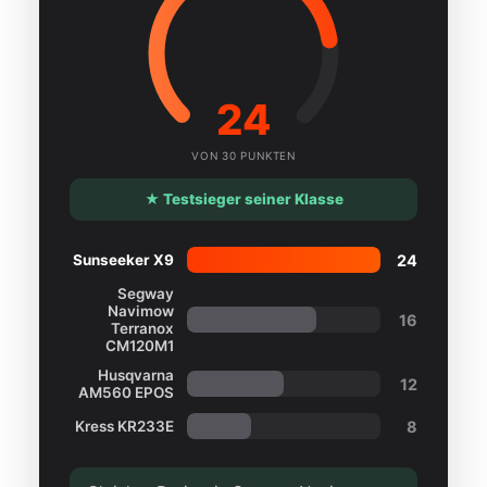
24
VON 30 PUNKTEN
★ Testsieger seiner Klasse
24
Sunseeker X9
Segway
Navimow
16
Terranox
CM120M1
Husqvarna
12
AM560 EPOS
8
Kress KR233E