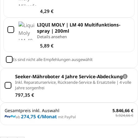
4,29
€
LIQUI MOLY | LM 40 Multi­funk­ti­ons­
spray | 200ml
Details ansehen
5,89
€
Es sind nicht alle Empfehlungen ausgewählt
Seeker-Mähroboter 4 Jahre Service-Abdeckung
Inkl. Reparaturserivice, Rücksende-Service & Ersatzteile | 4 volle
Jahre sorgenfrei
797,35
€
Gesamtpreis inkl. Auswahl
5.846,66 €
5.924,66 €
274,75 €
/Monat
ab
mit PayPal