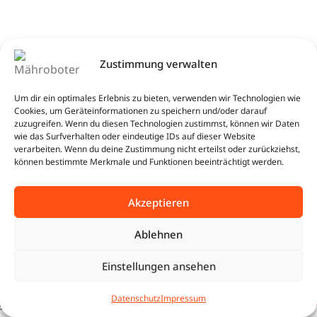
Technische Daten – Sunseeker Elite
Zustimmung verwalten
X9
Um dir ein optimales Erlebnis zu bieten, verwenden wir Technologien wie
Cookies, um Geräteinformationen zu speichern und/oder darauf
Flächenkapazität: bis 12.000 m²
zuzugreifen. Wenn du diesen Technologien zustimmst, können wir Daten
Navigation: AONavi™ 2.0 mit nRTK & VSLAM 2.0
wie das Surfverhalten oder eindeutige IDs auf dieser Website
360° Vision™: 8 Kameras, 15 Sensoren
verarbeiten. Wenn du deine Zustimmung nicht erteilst oder zurückziehst,
können bestimmte Merkmale und Funktionen beeinträchtigt werden.
Schnittbreite: 43 cm
Schnitthöhe: 20–100 mm (elektronisch)
Mähsystem: 2 Scheiben mit je 6 Klingen
Akzeptieren
Akku: 42 V, 8 Ah
Ladegerät: 7 A
Ablehnen
Ladezeit: ca. 50 Minuten
Antrieb: Allrad
Einstellungen ansehen
BUNDLE
Steigfähigkeit: bis 42° (≈ 90 %)
5.924,66
€
0
Sunseeker X9 | 12.000 m²
JETZT
Multizonen: unlimitiert
Datenschutz
Impressum
5.846,66
€
| Immer grün Komfort Set
tartseite
Shop
Warenkorb
Beratung
SICHERN
App-Steuerung: Sunseeker Connect