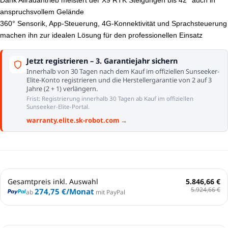
Dank Allradantrieb meistert der X9 RTK Steigungen bis 42° auch in
anspruchsvollem Gelände
360° Sensorik, App-Steuerung, 4G-Konnektivität und Sprachsteuerung
machen ihn zur idealen Lösung für den professionellen Einsatz
Jetzt registrieren – 3. Garantiejahr sichern
Innerhalb von 30 Tagen nach dem Kauf im offiziellen Sunseeker-
Elite-Konto registrieren und die Herstellergarantie von 2 auf 3
Jahre (2 + 1) verlängern.
Frist: Registrierung innerhalb 30 Tagen ab Kauf im offiziellen
Sunseeker-Elite-Portal.
warranty.elite.sk-robot.com →
Gesamtpreis inkl. Auswahl
5.846,66 €
5.924,66 €
274,75 €
/Monat
ab
mit PayPal