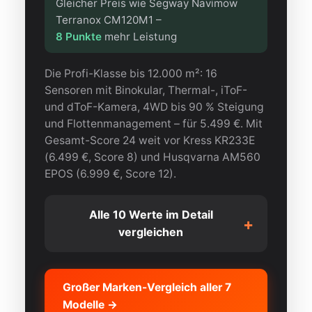
Gleicher Preis wie Segway Navimow
Terranox CM120M1 –
8 Punkte
mehr Leistung
Die Profi-Klasse bis 12.000 m²: 16
Sensoren mit Binokular, Thermal-, iToF-
und dToF-Kamera, 4WD bis 90 % Steigung
und Flottenmanagement – für 5.499 €. Mit
Gesamt-Score 24 weit vor Kress KR233E
(6.499 €, Score 8) und Husqvarna AM560
EPOS (6.999 €, Score 12).
Alle 10 Werte im Detail
+
vergleichen
KRITERIUM
SUNSEEKER 
Großer Marken-Vergleich aller 7
Modelle →