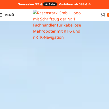
Sunseeker X9
→
Vorführer ab 599 € →
🔥 Sale
MENÜ