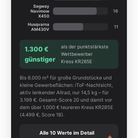
Segway
16
Navimow
X450
Husqvarna
11
AM430V
als der punktstärkste
1.300 €
Wettbewerber
günstiger
Kress KR285E
Bis 6.000 m² für große Grundstücke und
kleine Gewerbeflächen: iToF-Nachtsicht,
aktiv lenkender Allrad, nur 14,5 kg – für
3.199 €. Gesamt-Score 20 und damit vor
dem über 1.000 € teureren Kress KR285E
(4.499 €, Score 18).
Alle 10 Werte im Detail
+