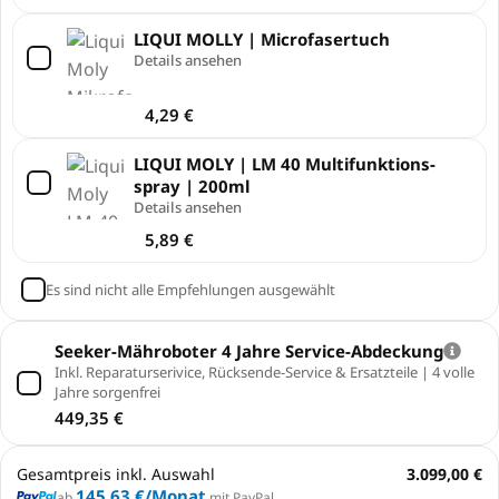
LIQUI MOLLY | Microfasertuch
Details ansehen
4,29
€
LIQUI MOLY | LM 40 Multi­funk­ti­ons­
spray | 200ml
Details ansehen
5,89
€
Es sind nicht alle Empfehlungen ausgewählt
Seeker-Mähroboter 4 Jahre Service-Abdeckung
Inkl. Reparaturserivice, Rücksende-Service & Ersatzteile | 4 volle
Jahre sorgenfrei
449,35
€
Gesamtpreis inkl. Auswahl
3.099,00 €
145,63 €
/Monat
ab
mit PayPal