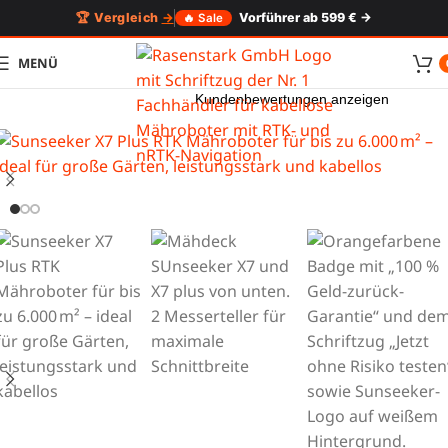
🏆 Vergleich
→
Vorführer ab 599 € →
🔥 Sale
MENÜ
Kundenbewertungen anzeigen