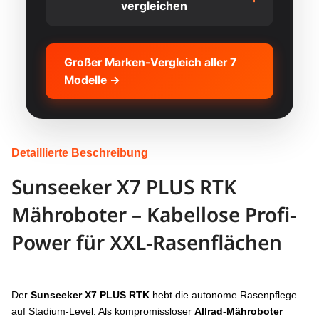
vergleichen
SUNSEEKER X7
KRITERIUM
PLUS GEN2
Großer Marken-Vergleich aller 7
Modelle →
FLÄCHE
6000 m²
5
HINDERNISERKENNUNG
Binokular + iToF
B
NACHTSICHT
Detaillierte Beschreibung
Ja (iToF)
J
Sunseeker X7 PLUS RTK
KANTENSCHNITT
Nein
Ja
Mähroboter – Kabellose Profi-
ANTRIEB
3WD
Power für XXL-Rasenflächen
STEIGUNG
70%
GEWICHT
14,5 kg
Der
Sunseeker X7 PLUS RTK
hebt die autonome Rasenpflege
auf Stadium-Level: Als kompromissloser
Allrad-Mähroboter
GERÄUSCH
60 dB