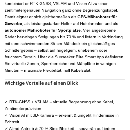
kombiniert er RTK-GNSS, VSLAM und Vision AI zu einer
zentimetergenauen Navigation ganz ohne Begrenzungskabel.
4G INKL.
5 Jahre
Damit eignet er sich gleichermaßen als
GPS-Mähroboter für
PREIS
Gewerbe
, als leistungsstarker Helfer auf Hotelarealen und als
3.199 €
autonomer Mähroboter für Sportplätze
. Vier angetriebene
GESAMT-SCORE
20
Räder bezwingen Steigungen bis 70 % und liefern in Verbindung
mit dem schwimmenden 35-cm-Mähdeck ein gleichmäßiges
Schnittergebnis – selbst auf hügeligem, unebenem oder
feuchtem Terrain. Über die Sunseeker Elite Smart App definieren
Sie virtuelle Zonen, Sperrbereiche und Mähpläne in wenigen
Minuten – maximale Flexibilität, null Kabelsalat.
Wichtige Vorteile auf einen Blick
✓ RTK-GNSS + VSLAM – virtuelle Begrenzung ohne Kabel,
Zentimeterpräzision
✓ Vision AI mit 3D-Kamera – erkennt & umgeht Hindernisse in
Echtzeit
✓ Allrad-Antrieb & 70 % Steigfähigkeit – souverän auf jedem