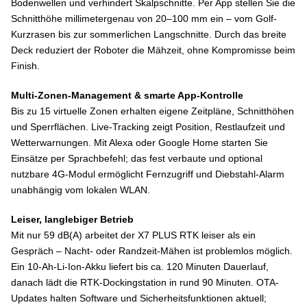
Bodenwellen und verhindert Skalpschnitte. Per App stellen Sie die
Schnitthöhe millimetergenau von 20–100 mm ein – vom Golf-
Kurzrasen bis zur sommerlichen Langschnitte. Durch das breite
Deck reduziert der Roboter die Mähzeit, ohne Kompromisse beim
Finish.
Multi-Zonen-Management & smarte App-Kontrolle
Bis zu 15 virtuelle Zonen erhalten eigene Zeitpläne, Schnitthöhen
und Sperrflächen. Live-Tracking zeigt Position, Restlaufzeit und
Wetterwarnungen. Mit Alexa oder Google Home starten Sie
Einsätze per Sprachbefehl; das fest verbaute und optional
nutzbare 4G-Modul ermöglicht Fernzugriff und Diebstahl-Alarm
unabhängig vom lokalen WLAN.
Leiser, langlebiger Betrieb
Mit nur 59 dB(A) arbeitet der X7 PLUS RTK leiser als ein
Gespräch – Nacht- oder Randzeit-Mähen ist problemlos möglich.
Ein 10-Ah-Li-Ion-Akku liefert bis ca. 120 Minuten Dauerlauf,
danach lädt die RTK-Dockingstation in rund 90 Minuten. OTA-
Updates halten Software und Sicherheitsfunktionen aktuell;