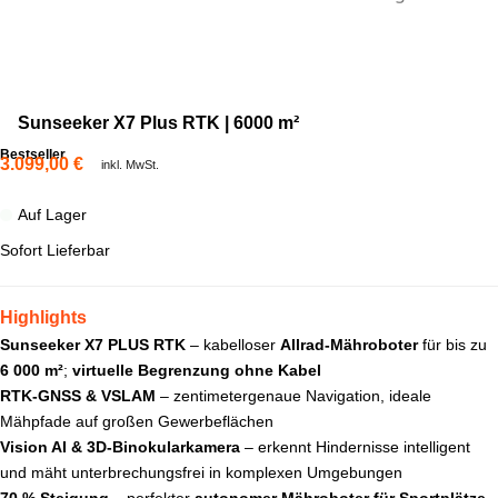
Sunseeker X7 Plus RTK | 6000 m²
Bestseller
3.099,00
€
inkl. MwSt.
Auf Lager
Sofort Lieferbar
Highlights
Sunseeker X7 PLUS RTK
– kabelloser
Allrad-Mähroboter
für bis zu
6 000 m²
;
virtuelle Begrenzung ohne Kabel
RTK-GNSS & VSLAM
– zentimetergenaue Navigation, ideale
Mähpfade auf großen Gewerbeflächen
Vision AI & 3D-Binokularkamera
– erkennt Hindernisse intelligent
und mäht unterbrechungsfrei in komplexen Umgebungen