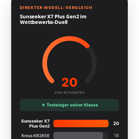
DIREKTER MODELL-VERGLEICH
Sunseeker X7 Plus Gen2 im
Wettbewerbs-Duell
20
VON 30 PUNKTEN
★ Testsieger seiner Klasse
Sunseeker X7
20
Plus Gen2
18
Kress KR285E