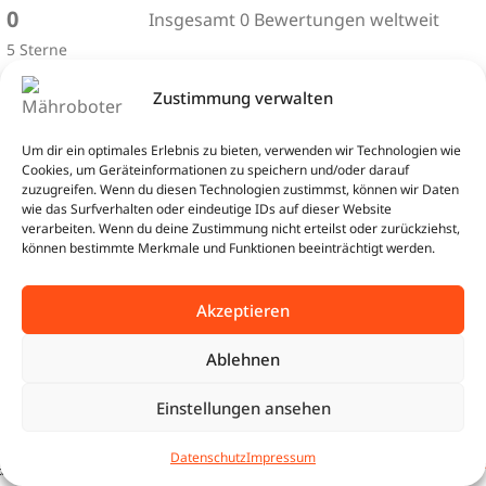
0
Insgesamt 0 Bewertungen weltweit
5 Sterne
Zustimmung verwalten
4 Sterne
Um dir ein optimales Erlebnis zu bieten, verwenden wir Technologien wie
Cookies, um Geräteinformationen zu speichern und/oder darauf
zuzugreifen. Wenn du diesen Technologien zustimmst, können wir Daten
3 Sterne
wie das Surfverhalten oder eindeutige IDs auf dieser Website
verarbeiten. Wenn du deine Zustimmung nicht erteilst oder zurückziehst,
können bestimmte Merkmale und Funktionen beeinträchtigt werden.
2 Sterne
Akzeptieren
1 Stern
Ablehnen
Einstellungen ansehen
Sunseeker
IN DEN WA
0
3.099,00
€
X7 Plus RTK
Datenschutz
Impressum
tartseite
Shop
Warenkorb
Beratung
| 6000 m²