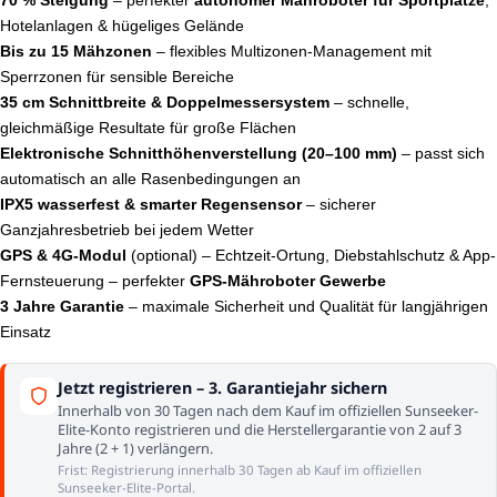
70 % Steigung
– perfekter
autonomer Mähroboter für Sportplätze
,
Hotelanlagen & hügeliges Gelände
Bis zu 15 Mähzonen
– flexibles Multizonen-Management mit
Sperrzonen für sensible Bereiche
35 cm Schnittbreite & Doppelmessersystem
– schnelle,
gleichmäßige Resultate für große Flächen
Elektronische Schnitthöhenverstellung (20–100 mm)
– passt sich
automatisch an alle Rasenbedingungen an
IPX5 wasserfest & smarter Regensensor
– sicherer
Ganzjahresbetrieb bei jedem Wetter
GPS & 4G-Modul
(optional) – Echtzeit-Ortung, Diebstahlschutz & App-
Fernsteuerung – perfekter
GPS-Mähroboter Gewerbe
3 Jahre Garantie
– maximale Sicherheit und Qualität für langjährigen
Einsatz
Jetzt registrieren – 3. Garantiejahr sichern
Innerhalb von 30 Tagen nach dem Kauf im offiziellen Sunseeker-
Elite-Konto registrieren und die Herstellergarantie von 2 auf 3
Jahre (2 + 1) verlängern.
Frist: Registrierung innerhalb 30 Tagen ab Kauf im offiziellen
Sunseeker-Elite-Portal.