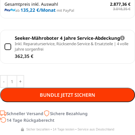
Gesamtpreis inkl. Auswahl
2.877,36 €
3.018,35 €
135,22 €
/Monat
ab
mit PayPal
Seeker-Mähroboter 4 Jahre Service-Abdeckung
Inkl. Reparaturserivice, Rücksende-Service & Ersatzteile | 4 volle
Jahre sorgenfrei
362,35
€
BUNDLE JETZT SICHERN
Schneller Versand
Sichere Bezahlung
14 Tage Rückgaberecht
Sicher bezahlen • 14 Tage testen • Service aus Deutschland