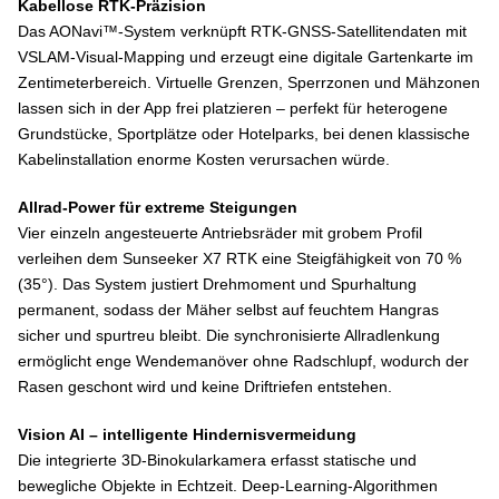
Kabellose RTK-Präzision
Das AONavi™-System verknüpft RTK-GNSS-Satellitendaten mit
VSLAM-Visual-Mapping und erzeugt eine digitale Gartenkarte im
Zentimeterbereich. Virtuelle Grenzen, Sperrzonen und Mähzonen
lassen sich in der App frei platzieren – perfekt für heterogene
Grundstücke, Sportplätze oder Hotelparks, bei denen klassische
Kabelinstallation enorme Kosten verursachen würde.
Allrad-Power für extreme Steigungen
Vier einzeln angesteuerte Antriebsräder mit grobem Profil
verleihen dem Sunseeker X7 RTK eine Steigfähigkeit von 70 %
(35°). Das System justiert Drehmoment und Spurhaltung
permanent, sodass der Mäher selbst auf feuchtem Hangras
sicher und spurtreu bleibt. Die synchronisierte Allradlenkung
ermöglicht enge Wendemanöver ohne Radschlupf, wodurch der
Rasen geschont wird und keine Driftriefen entstehen.
Vision AI – intelligente Hindernisvermeidung
Die integrierte 3D-Binokularkamera erfasst statische und
bewegliche Objekte in Echtzeit. Deep-Learning-Algorithmen