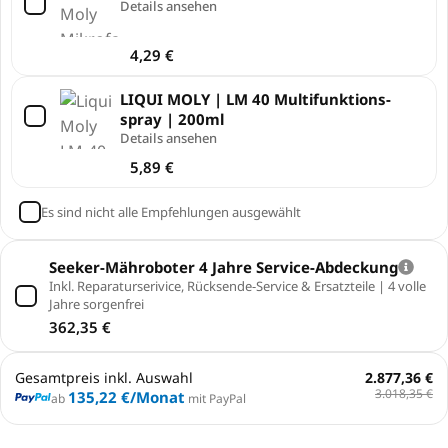
Details ansehen
4,29
€
LIQUI MOLY | LM 40 Multi­funk­ti­ons­
spray | 200ml
Details ansehen
5,89
€
Es sind nicht alle Empfehlungen ausgewählt
Seeker-Mähroboter 4 Jahre Service-Abdeckung
Inkl. Reparaturserivice, Rücksende-Service & Ersatzteile | 4 volle
Jahre sorgenfrei
362,35
€
Gesamtpreis inkl. Auswahl
2.877,36 €
3.018,35 €
135,22 €
/Monat
ab
mit PayPal