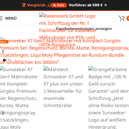
🏆 Vergleich
→
Vorführer ab 599 € →
🔥 Sale
MENÜ
Kundenbewertungen anzeigen
SALE