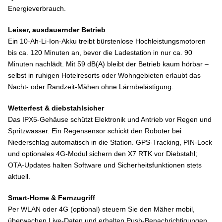
Energieverbrauch.
Leiser, ausdauernder Betrieb
Ein 10-Ah-Li-Ion-Akku treibt bürstenlose Hochleistungsmotoren
bis ca. 120 Minuten an, bevor die Ladestation in nur ca. 90
Minuten nachlädt. Mit 59 dB(A) bleibt der Betrieb kaum hörbar –
selbst in ruhigen Hotelresorts oder Wohngebieten erlaubt das
Nacht- oder Randzeit-Mähen ohne Lärmbelästigung.
Wetterfest & diebstahlsicher
Das IPX5-Gehäuse schützt Elektronik und Antrieb vor Regen und
Spritzwasser. Ein Regensensor schickt den Roboter bei
Niederschlag automatisch in die Station. GPS-Tracking, PIN-Lock
und optionales 4G-Modul sichern den X7 RTK vor Diebstahl;
OTA-Updates halten Software und Sicherheitsfunktionen stets
aktuell.
Smart-Home & Fernzugriff
Per WLAN oder 4G (optional) steuern Sie den Mäher mobil,
überwachen Live-Daten und erhalten Push-Benachrichtigungen.