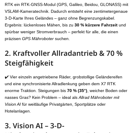
RTK ein RTK-GNSS-Modul (GPS, Galileo, Beidou, GLONASS) mit
VSLAM-Kameratechnik. Dadurch entsteht eine zentimetergenaue
3-D-Karte Ihres Geländes – ganz ohne Begrenzungskabel.
Ergebnis: lückenloses Mähen, bis zu
30 % kürzere Fahrzeit
und
spürbar weniger Stromverbrauch – perfekt für alle, die einen
präzisen
GPS Mähroboter
suchen.
2. Kraftvoller
Allradantrieb & 70 %
Steigfähigkeit
✔️ Vier einzeln angetriebene Räder, grobstollige Geländereifen
und eine synchronisierte Allradlenkung geben dem X7 RTK
enorme Traktion. Steigungen bis
70 % (35°)
, weicher Boden oder
nasses Gras? Kein Problem – ideal als
Allrad Mähroboter mit
Vision AI
für weitläufige Privatgärten, Sportplätze oder
Hotelanlagen.
3. Vision AI – 3-D-