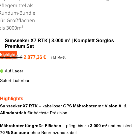
Sunseeker X7 RTK | 3.000 m² | Komplett-Sorglos
Premium Set
Highlight
3.018,35
€
2.877,36
€
inkl. MwSt.
Auf Lager
Sofort Lieferbar
Highlights
Sunseeker X7 RTK
– kabelloser
GPS Mähroboter
mit
Vision AI
&
Allradantrieb
für höchste Präzision
Mähroboter für große Flächen
– pflegt bis zu
3 000 m²
und meistert
70 % Steigung
ohne Begrenzungskabel