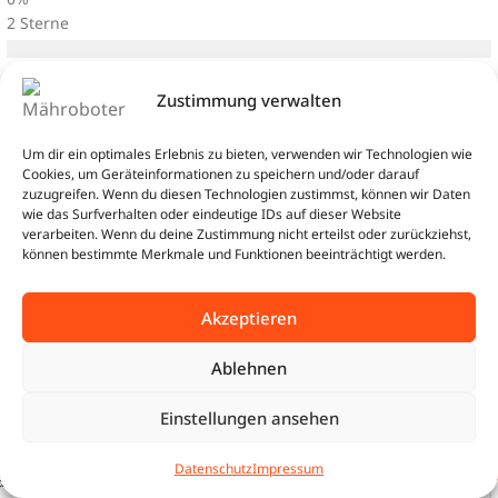
2 Sterne
1 Stern
Zustimmung verwalten
Um dir ein optimales Erlebnis zu bieten, verwenden wir Technologien wie
Cookies, um Geräteinformationen zu speichern und/oder darauf
zuzugreifen. Wenn du diesen Technologien zustimmst, können wir Daten
wie das Surfverhalten oder eindeutige IDs auf dieser Website
verarbeiten. Wenn du deine Zustimmung nicht erteilst oder zurückziehst,
können bestimmte Merkmale und Funktionen beeinträchtigt werden.
Dieses Produkt bewerten
Akzeptieren
Teilen Sie Ihre Meinung zu diesem Artikel
Ablehnen
Wie war der Artikel?
Einstellungen ansehen
BUNDLE
3.018,35
€
Sunseeker X7 RTK | 3.000 m²
Geben Sie Ihrer Rezension einen Titel
0
JETZT
| Komplett-Sorglos
Datenschutz
Impressum
2.877,36
€
tartseite
Shop
Warenkorb
Beratung
SICHERN
Premium Set