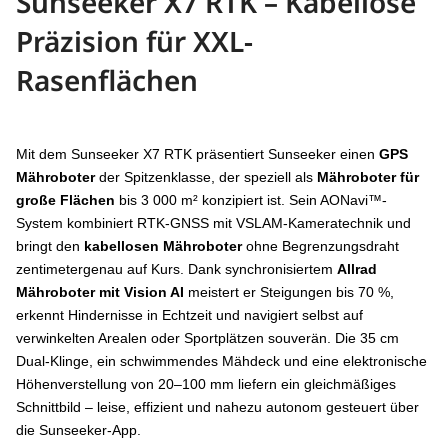
Sunseeker X7 RTK
– Kabellose
Präzision für XXL-
Rasenflächen
Mit dem Sunseeker X7 RTK präsentiert Sunseeker einen
GPS
Mähroboter
der Spitzenklasse, der speziell als
Mähroboter für
große Flächen
bis 3 000 m² konzipiert ist. Sein AONavi™-
System kombiniert RTK-GNSS mit VSLAM-Kameratechnik und
bringt den
kabellosen Mähroboter
ohne Begrenzungsdraht
zentimetergenau auf Kurs. Dank synchronisiertem
Allrad
Mähroboter mit Vision AI
meistert er Steigungen bis 70 %,
erkennt Hindernisse in Echtzeit und navigiert selbst auf
verwinkelten Arealen oder Sportplätzen souverän. Die 35 cm
Dual-Klinge, ein schwimmendes Mähdeck und eine elektronische
Höhenverstellung von 20–100 mm liefern ein gleichmäßiges
Schnittbild – leise, effizient und nahezu autonom gesteuert über
die Sunseeker-App.