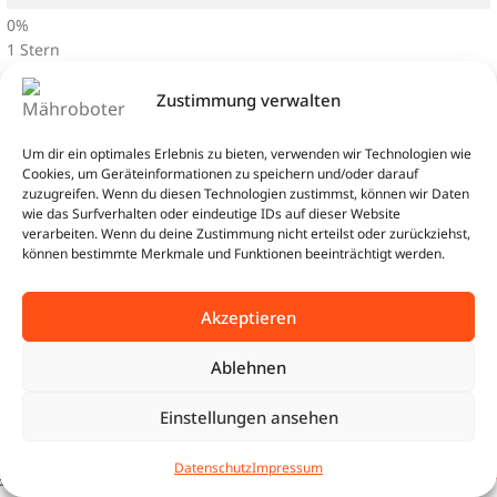
1 Stern
Zustimmung verwalten
Um dir ein optimales Erlebnis zu bieten, verwenden wir Technologien wie
Cookies, um Geräteinformationen zu speichern und/oder darauf
zuzugreifen. Wenn du diesen Technologien zustimmst, können wir Daten
wie das Surfverhalten oder eindeutige IDs auf dieser Website
Dieses Produkt bewerten
verarbeiten. Wenn du deine Zustimmung nicht erteilst oder zurückziehst,
können bestimmte Merkmale und Funktionen beeinträchtigt werden.
Teilen Sie Ihre Meinung zu diesem Artikel
Akzeptieren
Wie war der Artikel?
Ablehnen
Geben Sie Ihrer Rezension einen Titel
Einstellungen ansehen
BUNDLE
2.767,98
€
Sunseeker X7 RTK | 3.000
0
JETZT
m² | Base Camp Starter
Datenschutz
Impressum
2.686,99
€
tartseite
Shop
Warenkorb
Beratung
SICHERN
Set
Eine Rezension schreiben