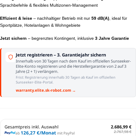
Sprachbefehle & flexibles Multizonen-Management
Effizient & leise
– nachhaltiger Betrieb mit nur
59 dB(A)
, ideal für
Sportplätze, Hotelanlagen & Wohngebiete
Jetzt sichern
– begrenztes Kontingent, inklusive
3 Jahre Garantie
Jetzt registrieren – 3. Garantiejahr sichern
Innerhalb von 30 Tagen nach dem Kauf im offiziellen Sunseeker-
Elite-Konto registrieren und die Herstellergarantie von 2 auf 3
Jahre (2 + 1) verlängern.
Frist: Registrierung innerhalb 30 Tagen ab Kauf im offiziellen
Sunseeker-Elite-Portal.
warranty.elite.sk-robot.com →
Gesamtpreis inkl. Auswahl
2.686,99 €
2.767,98 €
126,27 €
/Monat
ab
mit PayPal