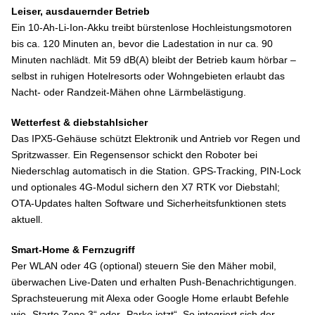
Leiser, ausdauernder Betrieb
Ein 10-Ah-Li-Ion-Akku treibt bürstenlose Hochleistungsmotoren
bis ca. 120 Minuten an, bevor die Ladestation in nur ca. 90
Minuten nachlädt. Mit 59 dB(A) bleibt der Betrieb kaum hörbar –
selbst in ruhigen Hotelresorts oder Wohngebieten erlaubt das
Nacht- oder Randzeit-Mähen ohne Lärmbelästigung.
Wetterfest & diebstahlsicher
Das IPX5-Gehäuse schützt Elektronik und Antrieb vor Regen und
Spritzwasser. Ein Regensensor schickt den Roboter bei
Niederschlag automatisch in die Station. GPS-Tracking, PIN-Lock
und optionales 4G-Modul sichern den X7 RTK vor Diebstahl;
OTA-Updates halten Software und Sicherheitsfunktionen stets
aktuell.
Smart-Home & Fernzugriff
Per WLAN oder 4G (optional) steuern Sie den Mäher mobil,
überwachen Live-Daten und erhalten Push-Benachrichtigungen.
Sprachsteuerung mit Alexa oder Google Home erlaubt Befehle
wie „Starte Zone 3“ oder „Parke jetzt“. So integriert sich der