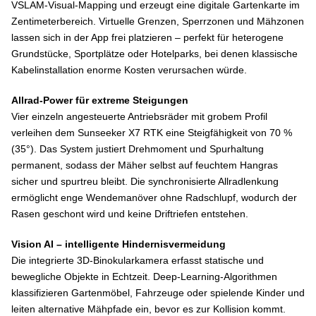
VSLAM-Visual-Mapping und erzeugt eine digitale Gartenkarte im
Zentimeterbereich. Virtuelle Grenzen, Sperrzonen und Mähzonen
lassen sich in der App frei platzieren – perfekt für heterogene
Grundstücke, Sportplätze oder Hotelparks, bei denen klassische
Kabelinstallation enorme Kosten verursachen würde.
Allrad-Power für extreme Steigungen
Vier einzeln angesteuerte Antriebsräder mit grobem Profil
verleihen dem Sunseeker X7 RTK eine Steigfähigkeit von 70 %
(35°). Das System justiert Drehmoment und Spurhaltung
permanent, sodass der Mäher selbst auf feuchtem Hangras
sicher und spurtreu bleibt. Die synchronisierte Allradlenkung
ermöglicht enge Wendemanöver ohne Radschlupf, wodurch der
Rasen geschont wird und keine Driftriefen entstehen.
Vision AI – intelligente Hindernisvermeidung
Die integrierte 3D-Binokularkamera erfasst statische und
bewegliche Objekte in Echtzeit. Deep-Learning-Algorithmen
klassifizieren Gartenmöbel, Fahrzeuge oder spielende Kinder und
leiten alternative Mähpfade ein, bevor es zur Kollision kommt.