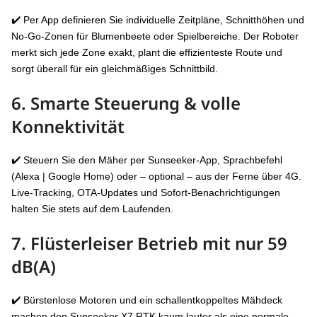
✔️ Per App definieren Sie individuelle Zeitpläne, Schnitthöhen und
No-Go-Zonen für Blumenbeete oder Spielbereiche. Der Roboter
merkt sich jede Zone exakt, plant die effizienteste Route und
sorgt überall für ein gleichmäßiges Schnittbild.
6. Smarte Steuerung & volle
Konnektivität
✔️ Steuern Sie den Mäher per Sunseeker-App, Sprachbefehl
(Alexa | Google Home) oder – optional – aus der Ferne über 4G.
Live-Tracking, OTA-Updates und Sofort-Benachrichtigungen
halten Sie stets auf dem Laufenden.
7. Flüsterleiser Betrieb mit
nur 59
dB(A)
✔️ Bürstenlose Motoren und ein schallentkoppeltes Mähdeck
machen den Sunseeker X7 RTK kaum lauter als eine normale