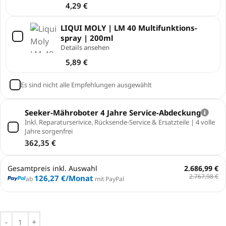
4,29
€
LIQUI MOLY | LM 40 Multi­funk­ti­ons­
spray | 200ml
Details ansehen
5,89
€
Es sind nicht alle Empfehlungen ausgewählt
Seeker-Mähroboter 4 Jahre Service-Abdeckung
Inkl. Reparaturserivice, Rücksende-Service & Ersatzteile | 4 volle
Jahre sorgenfrei
362,35
€
Gesamtpreis inkl. Auswahl
2.686,99 €
2.767,98 €
126,27 €
/Monat
ab
mit PayPal