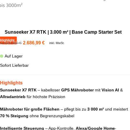
Sunseeker X7 RTK | 3.000 m² | Base Camp Starter Set
Highlight
2.767,98
€
2.686,99
€
inkl. MwSt.
Auf Lager
Sofort Lieferbar
Highlights
Sunseeker X7 RTK
– kabelloser
GPS Mähroboter
mit
Vision AI
&
Allradantrieb
für höchste Präzision
Mähroboter für große Flächen
– pflegt bis zu
3 000 m²
und meistert
70 % Steigung
ohne Begrenzungskabel
Intelligente Steuerung
– App-Kontrolle,
Alexa
/
Google Home
-