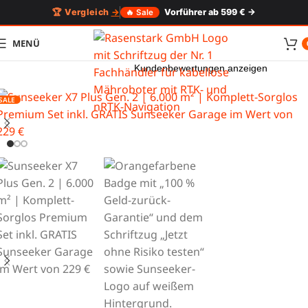
🏆 Vergleich
→
Vorführer ab 599 € →
🔥 Sale
MENÜ
Kundenbewertungen anzeigen
SALE