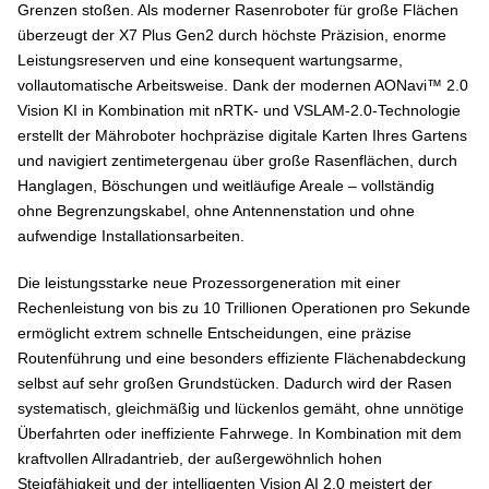
Grenzen stoßen. Als moderner Rasenroboter für große Flächen
überzeugt der X7 Plus Gen2 durch höchste Präzision, enorme
Leistungsreserven und eine konsequent wartungsarme,
vollautomatische Arbeitsweise. Dank der modernen AONavi™ 2.0
Vision KI in Kombination mit nRTK- und VSLAM-2.0-Technologie
erstellt der Mähroboter hochpräzise digitale Karten Ihres Gartens
und navigiert zentimetergenau über große Rasenflächen, durch
Hanglagen, Böschungen und weitläufige Areale – vollständig
ohne Begrenzungskabel, ohne Antennenstation und ohne
aufwendige Installationsarbeiten.
Die leistungsstarke neue Prozessorgeneration mit einer
Rechenleistung von bis zu 10 Trillionen Operationen pro Sekunde
ermöglicht extrem schnelle Entscheidungen, eine präzise
Routenführung und eine besonders effiziente Flächenabdeckung
selbst auf sehr großen Grundstücken. Dadurch wird der Rasen
systematisch, gleichmäßig und lückenlos gemäht, ohne unnötige
Überfahrten oder ineffiziente Fahrwege. In Kombination mit dem
kraftvollen Allradantrieb, der außergewöhnlich hohen
Steigfähigkeit und der intelligenten Vision AI 2.0 meistert der