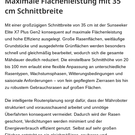
Maximale Flächenleistung mit 35
cm Schnittbreite
Mit einer großzügigen Schnittbreite von 35 cm ist der Sunseeker
Elite X7 Plus Gen2 konsequent auf maximale Flächenleistung
und hohe Effizienz ausgelegt. Große Rasenflächen, weitläufige
Grundstücke und ausgedehnte Grünflächen werden besonders
schnell und gleichmäßig bearbeitet, wodurch sich die gesamte
Mähdauer deutlich reduziert. Die einstellbare Schnitthöhe von 20
bis 100 mm erlaubt eine flexible Anpassung an unterschiedliche
Rasentypen, Wachstumsphasen, Witterungsbedingungen und
saisonale Anforderungen – von fein gepflegtem Zierrasen bis hin
zu robustem Gebrauchsrasen auf großen Flächen.
Die intelligente Routenplanung sorgt dafür, dass der Mähroboter
strukturiert und vorausschauend arbeitet und unnötige
Überfahrten konsequent vermeidet. Dadurch wird der Rasen
geschont, Verdichtungen werden minimiert und der
Energieverbrauch effizient genutzt. Selbst auf sehr großen
Flächen entsteht so ein gleichmäßiges, sauberes und