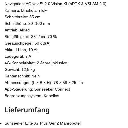
Navigation: AONavi™ 2.0 Vision KI (nRTK & VSLAM 2.0)
Kamera: Binokular iToF
Schnittbreite: 35 cm
Schnitthöhe: 20–100 mm
Antrieb: Allrad
Steigfähigkeit: 35° / ca. 70 %
Geräuschpegel: 60 dB(A)
Akku: Li-Ion, 10 Ah
Ladegerät: 7 A
4G-Konnektivität: 2 Jahre inklusive
Gewicht: 12,5 kg
Kantenschnitt: Nein
Abmessungen (L × B × H): 78 × 58 × 25 cm
App-Steuerung: Sunseeker Connect
Begrenzungssystem: Kabellos
Lieferumfang
Sunseeker Elite X7 Plus Gen2 Mähroboter