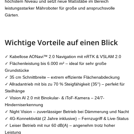
höchstem Niveau und setzt neue Maßstäbe im Bereich
leistungsstarker Mähroboter für große und anspruchsvolle
Gärten.
Wichtige Vorteile auf einen Blick
✓ Kabellose AONavi™ 2.0 Navigation mit nRTK & VSLAM 2.0
✓ Flächenleistung bis 6.000 m² – ideal für sehr große
Grundstücke
✓ 35 cm Schnittbreite – extrem effiziente Flächenabdeckung
✓ Allradantrieb mit bis zu 70 % Steigfähigkeit (35°) – perfekt für
Steilhänge
✓ Vision AI 2.0 mit Binokular- & iToF-Kamera – 24/7-
Hinderniserkennung
✓ Night Vision – zuverlässiger Betrieb bei Dämmerung und Nacht
✓ 4G-Konnektivität (2 Jahre inklusive) – Fernzugriff & Live-Status
✓ Leiser Betrieb mit nur 60 dB(A) – angenehm trotz hoher
Leistung