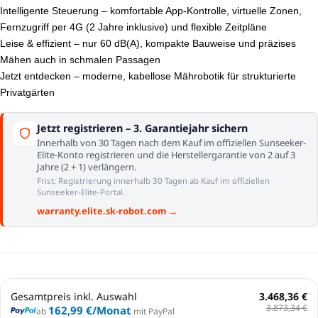
Intelligente Steuerung – komfortable App-Kontrolle, virtuelle Zonen,
Fernzugriff per 4G (2 Jahre inklusive) und flexible Zeitpläne
Leise & effizient – nur 60 dB(A), kompakte Bauweise und präzises
Mähen auch in schmalen Passagen
Jetzt entdecken – moderne, kabellose Mährobotik für strukturierte
Privatgärten
Jetzt registrieren – 3. Garantiejahr sichern
Innerhalb von 30 Tagen nach dem Kauf im offiziellen Sunseeker-
Elite-Konto registrieren und die Herstellergarantie von 2 auf 3
Jahre (2 + 1) verlängern.
Frist: Registrierung innerhalb 30 Tagen ab Kauf im offiziellen
Sunseeker-Elite-Portal.
warranty.elite.sk-robot.com →
Gesamtpreis inkl. Auswahl
3.468,36 €
3.873,34 €
162,99 €
/Monat
ab
mit PayPal