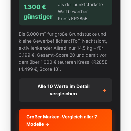
als der punktstärkste
1.300 €
Wettbewerber
günstiger
Kress KR285E
Bis 6.000 m² für große Grundstücke und
kleine Gewerbeflächen: iToF-Nachtsicht,
aktiv lenkender Allrad, nur 14,5 kg – für
3.199 €. Gesamt-Score 20 und damit vor
dem über 1.000 € teureren Kress KR285E
(4.499 €, Score 18).
Alle 10 Werte im Detail
+
vergleichen
SUNSEEKER X7
KRITERIUM
PLUS GEN2
Großer Marken-Vergleich aller 7
Modelle →
FLÄCHE
6000 m²
5