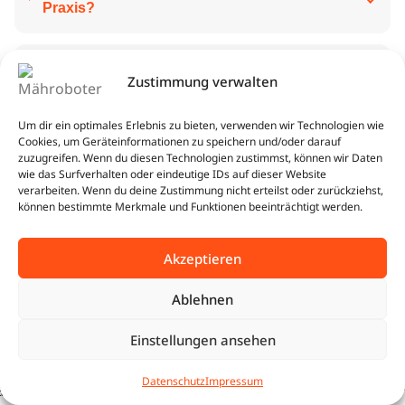
Praxis?
Warum ist der X7 Plus ein idealer Mähroboter
Zustimmung verwalten
für große Flächen?
Um dir ein optimales Erlebnis zu bieten, verwenden wir Technologien wie
Cookies, um Geräteinformationen zu speichern und/oder darauf
Wie schafft der Mähroboter mit Vision AI
zuzugreifen. Wenn du diesen Technologien zustimmst, können wir Daten
wie das Surfverhalten oder eindeutige IDs auf dieser Website
Steigungen bis 70 %?
verarbeiten. Wenn du deine Zustimmung nicht erteilst oder zurückziehst,
können bestimmte Merkmale und Funktionen beeinträchtigt werden.
Wie erkennt der X7 Hindernisse?
Akzeptieren
Ablehnen
Wie Funktioniert die Schnitthöhenverstellung?
Einstellungen ansehen
BUNDLE
Sunseeker X7 Plus Gen. 2 | 6.000
3.873,34
€
Wie laut ist der Betrieb?
0
m² | Komplett-Sorglos Premium
JETZT
Datenschutz
Impressum
3.468,36
€
Set inkl. GRATIS Sunseeker
tartseite
Shop
Warenkorb
Beratung
SICHERN