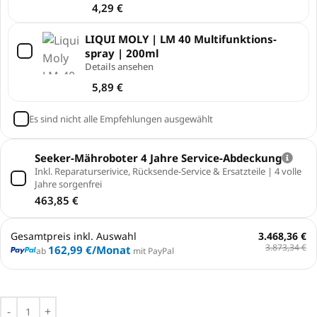
4,29
€
LIQUI MOLY | LM 40 Multi­funk­ti­ons­
spray | 200ml
Details ansehen
5,89
€
Es sind nicht alle Empfehlungen ausgewählt
Seeker-Mähroboter 4 Jahre Service-Abdeckung
Inkl. Reparaturserivice, Rücksende-Service & Ersatzteile | 4 volle
Jahre sorgenfrei
463,85
€
Gesamtpreis inkl. Auswahl
3.468,36 €
3.873,34 €
162,99 €
/Monat
ab
mit PayPal