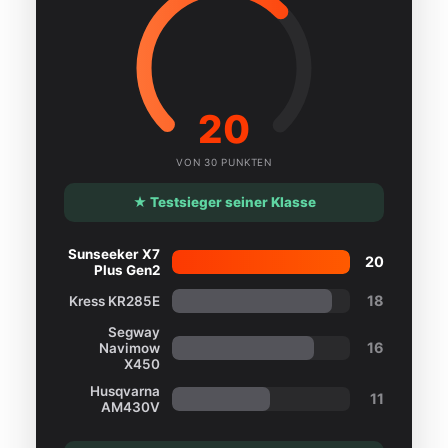
20
VON 30 PUNKTEN
★ Testsieger seiner Klasse
Sunseeker X7
20
Plus Gen2
18
Kress KR285E
Segway
16
Navimow
X450
Husqvarna
11
AM430V