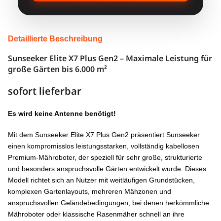
HINDERNISERKENNUNG
Binokular + iToF
B
NACHTSICHT
Detaillierte Beschreibung
Ja (iToF)
J
Sunseeker Elite X7 Plus Gen2 – Maximale Leistung für
KANTENSCHNITT
Nein
Ja
große Gärten bis 6.000 m²
ANTRIEB
3WD
sofort lieferbar
STEIGUNG
70%
Es wird keine Antenne benötigt!
GEWICHT
14,5 kg
Mit dem Sunseeker Elite X7 Plus Gen2 präsentiert Sunseeker
einen kompromisslos leistungsstarken, vollständig kabellosen
GERÄUSCH
60 dB
Premium-Mähroboter, der speziell für sehr große, strukturierte
und besonders anspruchsvolle Gärten entwickelt wurde. Dieses
4G INKL.
5 Jahre
Modell richtet sich an Nutzer mit weitläufigen Grundstücken,
komplexen Gartenlayouts, mehreren Mähzonen und
PREIS
3.199 €
anspruchsvollen Geländebedingungen, bei denen herkömmliche
Mähroboter oder klassische Rasenmäher schnell an ihre
GESAMT-SCORE
20