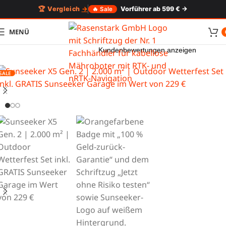
🏆 Vergleich
→
Vorführer ab 599 € →
🔥 Sale
MENÜ
Kundenbewertungen anzeigen
SALE