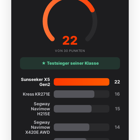
22
VON 30 PUNKTEN
★ Testsieger seiner Klasse
Sunseeker X5
22
Gen2
16
Kress KR271E
Segway
15
Navimow
H215E
Segway
14
Navimow
X420E AWD