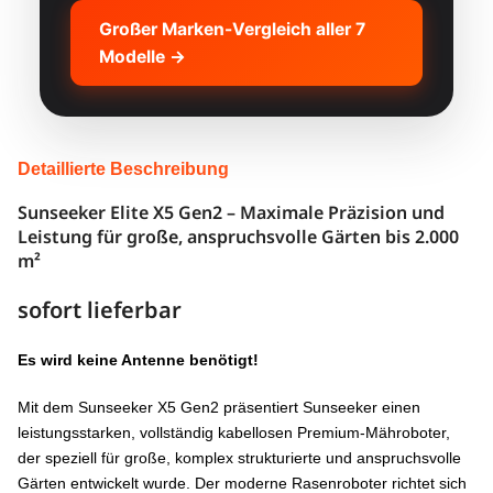
SUNSEEKER X5
KRITERIUM
GEN2
Großer Marken-Vergleich aller 7
Modelle →
FLÄCHE
2000 m²
HINDERNISERKENNUNG
Binokular + iToF
B
NACHTSICHT
Detaillierte Beschreibung
Ja (iToF)
Sunseeker Elite X5 Gen2 – Maximale Präzision und
KANTENSCHNITT
Ja
Leistung für große, anspruchsvolle Gärten bis 2.000
m²
ANTRIEB
3WD
sofort lieferbar
STEIGUNG
60%
Es wird keine Antenne benötigt!
GEWICHT
13,1 kg
Mit dem Sunseeker X5 Gen2 präsentiert Sunseeker einen
GERÄUSCH
60 dB
leistungsstarken, vollständig kabellosen Premium-Mähroboter,
der speziell für große, komplex strukturierte und anspruchsvolle
4G INKL.
2 Jahre
Gärten entwickelt wurde. Der moderne Rasenroboter richtet sich