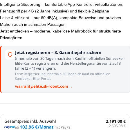
Intelligente Steuerung – komfortable App-Kontrolle, virtuelle Zonen,
Fernzugriff per 4G (2 Jahre inklusive) und flexible Zeitpläne
Leise & effizient – nur 60 dB(A), kompakte Bauweise und präzises
Mähen auch in schmalen Passagen
Jetzt entdecken – moderne, kabellose Mährobotik für strukturierte
Privatgärten
Jetzt registrieren – 3. Garantiejahr sichern
Innerhalb von 30 Tagen nach dem Kauf im offiziellen Sunseeker-
Elite-Konto registrieren und die Herstellergarantie von 2 auf 3
Jahre (2 + 1) verlängern.
Frist: Registrierung innerhalb 30 Tagen ab Kauf im offiziellen
Sunseeker-Elite-Portal.
warranty.elite.sk-robot.com →
Gesamtpreis inkl. Auswahl
2.191,00 €
2.595,98 €
102,96 €
/Monat
ab
mit PayPal