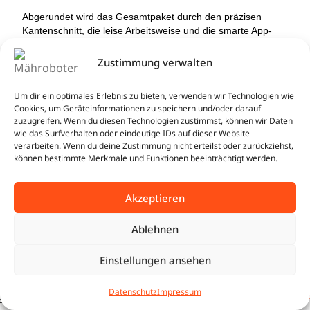
Abgerundet wird das Gesamtpaket durch den präzisen
Kantenschnitt, die leise Arbeitsweise und die smarte App-
Steuerung mit integrierter 4G-Konnektivität. So bietet der
Sunseeker X5 nRTK eine außergewöhnlich leistungsstarke,
Zustimmung verwalten
komfortable und zukunftssichere Lösung für große und
anspruchsvolle Gärten.
Um dir ein optimales Erlebnis zu bieten, verwenden wir Technologien wie
Wie funktioniert die kabellose Navigation in der
Cookies, um Geräteinformationen zu speichern und/oder darauf
Praxis?
zuzugreifen. Wenn du diesen Technologien zustimmst, können wir Daten
wie das Surfverhalten oder eindeutige IDs auf dieser Website
verarbeiten. Wenn du deine Zustimmung nicht erteilst oder zurückziehst,
können bestimmte Merkmale und Funktionen beeinträchtigt werden.
Warum ist der X5 ein idealer Mähroboter für
große Flächen?
Akzeptieren
Ablehnen
Wie schafft der Mähroboter mit Vision AI
Steigungen bis 60 %?
Einstellungen ansehen
BUNDLE
Sunseeker X5 Gen. 2 | 2.000 m²
2.595,98
€
0
| Outdoor Wetterfest Set inkl.
JETZT
Datenschutz
Impressum
2.191,00
€
Wie erkennt der X5 Hindernisse?
GRATIS Sunseeker Garage im
tartseite
Shop
Warenkorb
Beratung
SICHERN