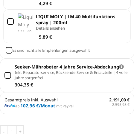
4,29
€
LIQUI MOLY | LM 40 Multi­funk­ti­ons­
spray | 200ml
Details ansehen
5,89
€
Es sind nicht alle Empfehlungen ausgewählt
Seeker-Mähroboter 4 Jahre Service-Abdeckung
Inkl. Reparaturserivice, Rücksende-Service & Ersatzteile | 4 volle
Jahre sorgenfrei
304,35
€
Gesamtpreis inkl. Auswahl
2.191,00 €
2.595,98 €
102,96 €
/Monat
ab
mit PayPal