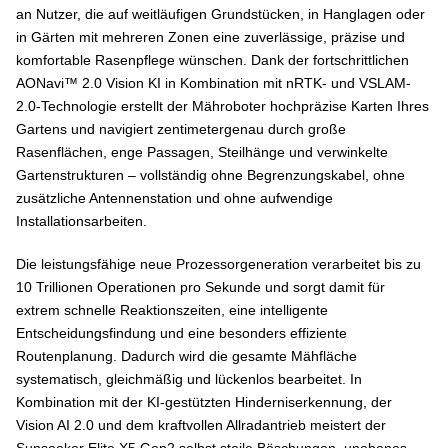
an Nutzer, die auf weitläufigen Grundstücken, in Hanglagen oder
PREIS
2.099 €
in Gärten mit mehreren Zonen eine zuverlässige, präzise und
komfortable Rasenpflege wünschen. Dank der fortschrittlichen
GESAMT-SCORE
22
AONavi™ 2.0 Vision KI in Kombination mit nRTK- und VSLAM-
2.0-Technologie erstellt der Mähroboter hochpräzise Karten Ihres
Gartens und navigiert zentimetergenau durch große
Rasenflächen, enge Passagen, Steilhänge und verwinkelte
Gartenstrukturen – vollständig ohne Begrenzungskabel, ohne
zusätzliche Antennenstation und ohne aufwendige
Installationsarbeiten.
Die leistungsfähige neue Prozessorgeneration verarbeitet bis zu
10 Trillionen Operationen pro Sekunde und sorgt damit für
extrem schnelle Reaktionszeiten, eine intelligente
Entscheidungsfindung und eine besonders effiziente
Routenplanung. Dadurch wird die gesamte Mähfläche
systematisch, gleichmäßig und lückenlos bearbeitet. In
Kombination mit der KI-gestützten Hinderniserkennung, der
Vision AI 2.0 und dem kraftvollen Allradantrieb meistert der
Sunseeker Elite X5 Gen2 selbst steile Böschungen, unebenes