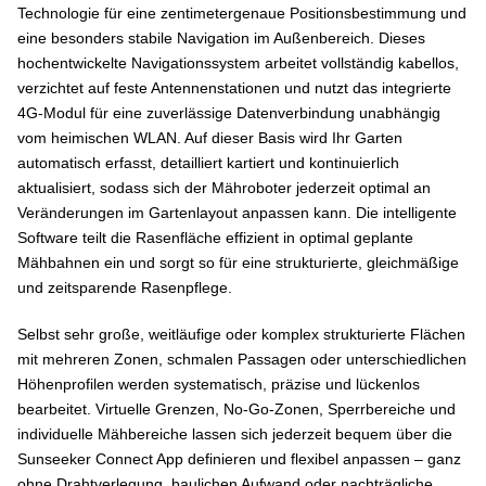
Technologie für eine zentimetergenaue Positionsbestimmung und
eine besonders stabile Navigation im Außenbereich. Dieses
hochentwickelte Navigationssystem arbeitet vollständig kabellos,
verzichtet auf feste Antennenstationen und nutzt das integrierte
4G-Modul für eine zuverlässige Datenverbindung unabhängig
vom heimischen WLAN. Auf dieser Basis wird Ihr Garten
automatisch erfasst, detailliert kartiert und kontinuierlich
aktualisiert, sodass sich der Mähroboter jederzeit optimal an
Veränderungen im Gartenlayout anpassen kann. Die intelligente
Software teilt die Rasenfläche effizient in optimal geplante
Mähbahnen ein und sorgt so für eine strukturierte, gleichmäßige
und zeitsparende Rasenpflege.
Selbst sehr große, weitläufige oder komplex strukturierte Flächen
mit mehreren Zonen, schmalen Passagen oder unterschiedlichen
Höhenprofilen werden systematisch, präzise und lückenlos
bearbeitet. Virtuelle Grenzen, No-Go-Zonen, Sperrbereiche und
individuelle Mähbereiche lassen sich jederzeit bequem über die
Sunseeker Connect App definieren und flexibel anpassen – ganz
ohne Drahtverlegung, baulichen Aufwand oder nachträgliche