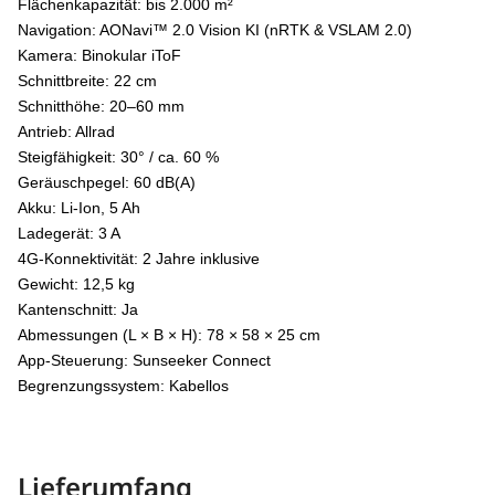
Flächenkapazität: bis 2.000 m²
Navigation: AONavi™ 2.0 Vision KI (nRTK & VSLAM 2.0)
Kamera: Binokular iToF
Schnittbreite: 22 cm
Schnitthöhe: 20–60 mm
Antrieb: Allrad
Steigfähigkeit: 30° / ca. 60 %
Geräuschpegel: 60 dB(A)
Akku: Li-Ion, 5 Ah
Ladegerät: 3 A
4G-Konnektivität: 2 Jahre inklusive
Gewicht: 12,5 kg
Kantenschnitt: Ja
Abmessungen (L × B × H): 78 × 58 × 25 cm
App-Steuerung: Sunseeker Connect
Begrenzungssystem: Kabellos
Lieferumfang