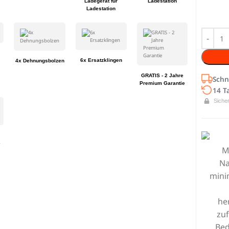
Ladegerät für
Ladestation
Ladestation
6x Ersatzklingen
4x Dehnungsbolzen
GRATIS - 2 Jahre
Schn
Premium Garantie
14 T
Siche
e