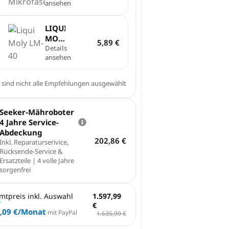
ansehen
Microfasertuch
LIQUI
MOLY
5,89
€
| LM
Details
ansehen
40
Multi­
funk­
 sind nicht alle Empfehlungen ausgewählt
ti­
ons­
spray
Seeker-Mähroboter
|
4 Jahre Service-
200ml
Abdeckung
202,86
€
Inkl. Reparaturserivice,
Rücksende-Service &
Ersatzteile | 4 volle Jahre
sorgenfrei
mtpreis inkl. Auswahl
1.597,99
€
,09 €
/Monat
mit PayPal
1.635,99 €