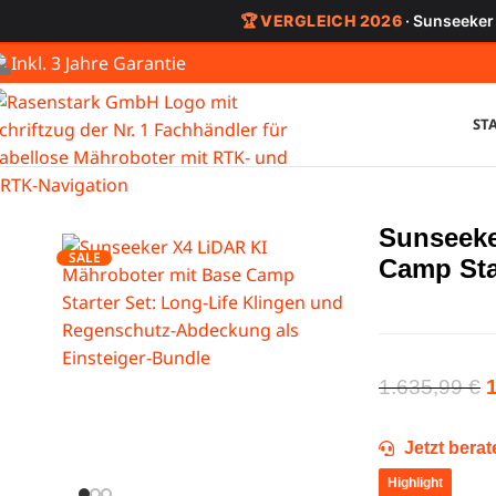
🏆 VERGLEICH 2026
· Sunseeker
Inkl. 3 Jahre Garantie
ST
Sunseeke
SALE
Camp Sta
1.635,99
€
Jetzt bera
Highlight