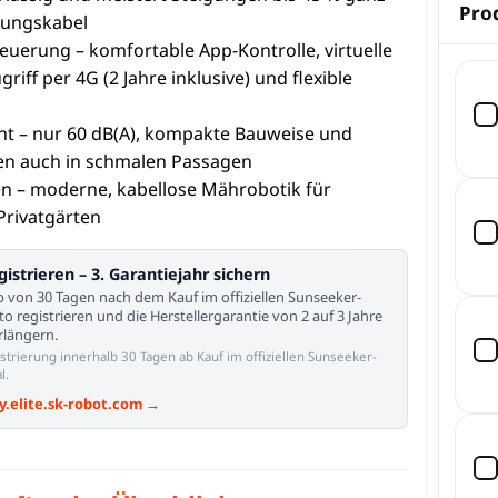
Pro
ungskabel
teuerung – komfortable App-Kontrolle, virtuelle
riff per 4G (2 Jahre inklusive) und flexible
ient – nur 60 dB(A), kompakte Bauweise und
en auch in schmalen Passagen
en – moderne, kabellose Mährobotik für
 Privatgärten
gistrieren – 3. Garantiejahr sichern
b von 30 Tagen nach dem Kauf im offiziellen Sunseeker-
to registrieren und die Herstellergarantie von 2 auf 3 Jahre
erlängern.
istrierung innerhalb 30 Tagen ab Kauf im offiziellen Sunseeker-
l.
y.elite.sk-robot.com →