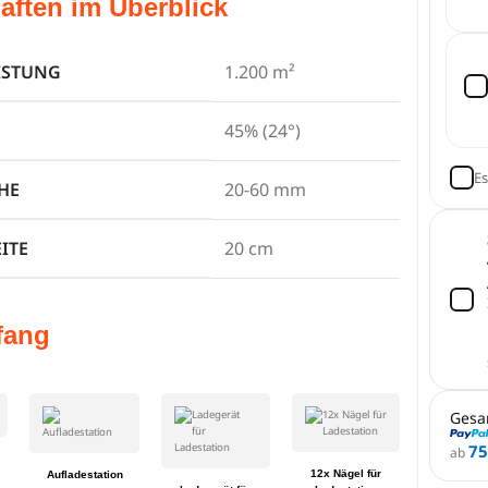
aften im Überblick
ISTUNG
1.200 m²
45% (24°)
Es
HE
20-60 mm
ITE
20 cm
fang
Gesa
75
ab
12x Nägel für
Aufladestation