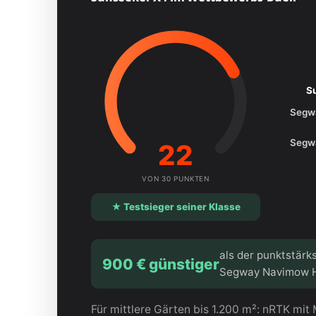
S
Segw
Segw
22
VON 30 PUNKTEN
★ Testsieger seiner Klasse
als der punktstär
900 € günstiger
Segway Navimow 
Für mittlere Gärten bis 1.200 m²: nRTK mi