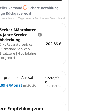
eller Versand
Sichere Bezahlung
age Rückgaberecht
r bezahlen • 14 Tage testen • Service aus Deutschland
Seeker-Mähroboter
4 Jahre Service-
Abdeckung
202,86
€
Inkl. Reparaturserivice,
Rücksende-Service &
Ersatzteile | 4 volle Jahre
sorgenfrei
mtpreis inkl. Auswahl
1.597,99
€
,09 €
/Monat
mit PayPal
1.635,99 €
ere Empfehlung zum