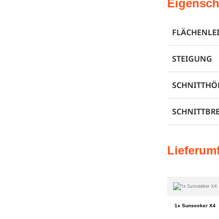
Eigensch
FLÄCHENLE
STEIGUNG
SCHNITTHÖ
SCHNITTBRE
Lieferum
1x Sunseeker X4