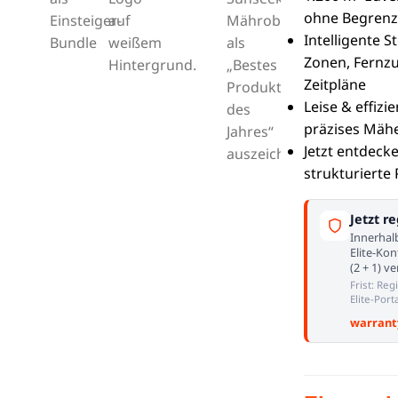
ohne Begrenz
Intelligente S
Zonen, Fernzug
Zeitpläne
Leise & effiz
präzises Mäh
Jetzt entdeck
strukturierte
Jetzt re
Innerhal
Elite-Kon
(2 + 1) v
Frist: Reg
Elite-Porta
warrant