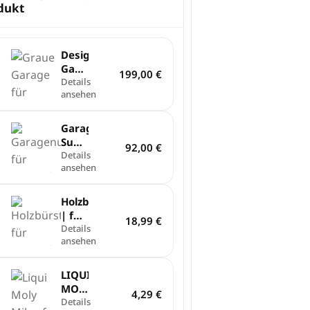
dukt
Design
Garage
199,00
€
für
Details
ansehen
Sunseeker
V3,
X3
Garagenunterlage
und
Sunseeker
92,00
€
X3
Mähroboter
Details
Plus
ansehen
Holzbürstenset
| für
18,99
€
Mähroboter
Details
ansehen
LIQUI
MOLLY
4,29
€
|
Details