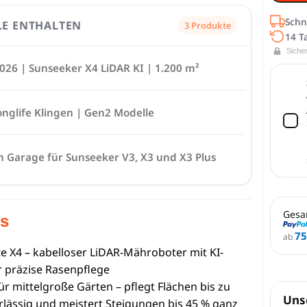
Schn
LE ENTHALTEN
3 Produkte
14 T
Siche
026 | Sunseeker X4 LiDAR KI | 1.200 m²
onglife Klingen | Gen2 Modelle
n Garage für Sunseeker V3, X3 und X3 Plus
Gesa
ts
75
ab
te X4 – kabelloser LiDAR-Mähroboter mit KI-
r präzise Rasenpflege
r mittelgroße Gärten – pflegt Flächen bis zu
Uns
rlässig und meistert Steigungen bis 45 % ganz