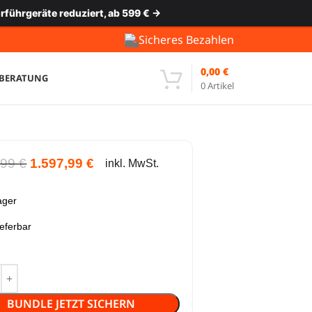
rführgeräte reduziert, ab 599 € →
Sicheres Bezahlen
0,00
€
-BERATUNG
0
Artikel
,99
€
1.597,99
€
inkl. MwSt.
ager
ieferbar
BUNDLE JETZT SICHERN