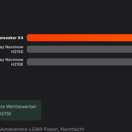
unseeker X4
ay Navimow
H215E
ay Navimow
H210E
kste Wettbewerber
H215E
t Monokamera-LiDAR-Fusion, Nachtsicht