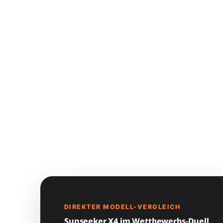
DIREKTER MODELL-VERGLEICH
Sunseeker X4 im Wettbewerbs-Duell