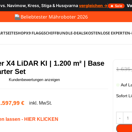
 vs. Navimow, Kress, Stiga & Husqvarna
vergleichen →
Vo
🔥 Sale
Beliebtester Mähroboter 2026
ARTSEITE
SHOP
X9 FLAGGSCHIFF
BUNDLE-DEALS
KOSTENLOSE EXPERTEN
r X4 LiDAR KI | 1.200 m² | Base
1.635
rter Set
Kundenbewertungen anzeigen
Auf L
Sofort L
1.597,99
€
inkl. MwSt.
ten lassen - HIER KLICKEN