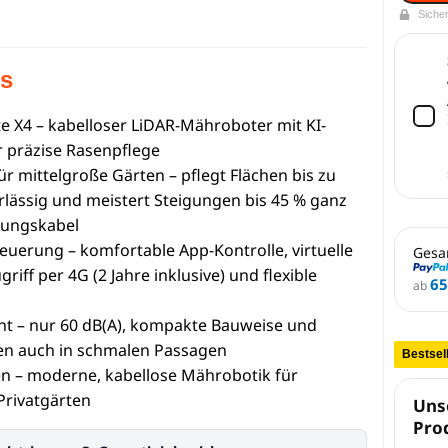
Siche
ts
te X4 – kabelloser LiDAR-Mähroboter mit KI-
r präzise Rasenpflege
r mittelgroße Gärten – pflegt Flächen bis zu
rlässig und meistert Steigungen bis 45 % ganz
ungskabel
teuerung – komfortable App-Kontrolle, virtuelle
Gesa
riff per 4G (2 Jahre inklusive) und flexible
65
ab
ient – nur 60 dB(A), kompakte Bauweise und
en auch in schmalen Passagen
Bestsel
en – moderne, kabellose Mährobotik für
 Privatgärten
Uns
Pro