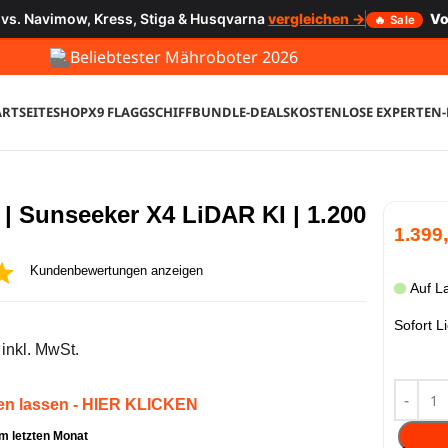
 vs. Navimow, Kress, Stiga & Husqvarna
vergleichen →
Vo
🔥 Sale
Beliebtester Mähroboter 2026
ARTSEITE
SHOP
X9 FLAGGSCHIFF
BUNDLE-DEALS
KOSTENLOSE EXPERTEN
 | Sunseeker X4 LiDAR KI | 1.200
1.399
Kundenbewertungen anzeigen
Auf L
Sofort L
inkl. MwSt.
ten lassen - HIER KLICKEN
im letzten Monat