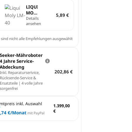
LIQUI
MOLY
5,89
€
| LM
Details
ansehen
40
Multi­
funk­
 sind nicht alle Empfehlungen ausgewählt
ti­
ons­
spray
Seeker-Mähroboter
|
4 Jahre Service-
200ml
Abdeckung
202,86
€
Inkl. Reparaturserivice,
Rücksende-Service &
Ersatzteile | 4 volle Jahre
sorgenfrei
mtpreis inkl. Auswahl
1.399,00
€
,74 €
/Monat
mit PayPal