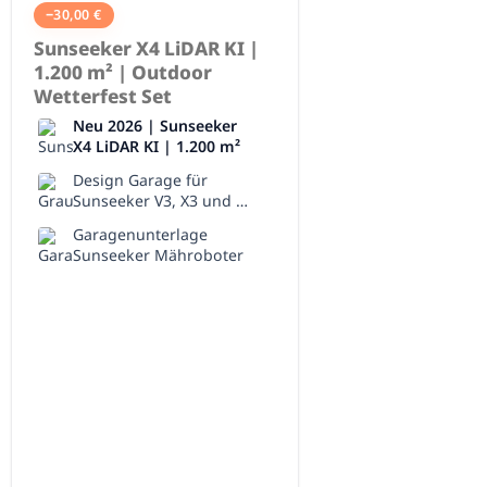
−
30,00
€
Sunseeker X4 LiDAR KI |
1.200 m² | Outdoor
Wetterfest Set
Neu 2026 | Sunseeker
X4 LiDAR KI | 1.200 m²
Design Garage für
Sunseeker V3, X3 und X3
Plus
Garagenunterlage
Sunseeker Mähroboter