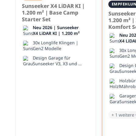
EMPFEHLU
Sunseeker X4 LiDAR KI |
1.200 m² | Base Camp
Sunseeker 
Starter Set
1.200 m² 
Komfort S
Neu 2026 | Sunseeker
X4 LiDAR KI | 1.200 m²
Neu 202
X4 LiDA
30x Longlife Klingen |
Gen2 Modelle
30x Long
Gen2 Mo
Design Garage für
Sunseeker V3, X3 und X3
Design 
Plus
Sunseek
Plus
Holzbür
Mährob
Garagen
Sunseek
+ 1 weitere