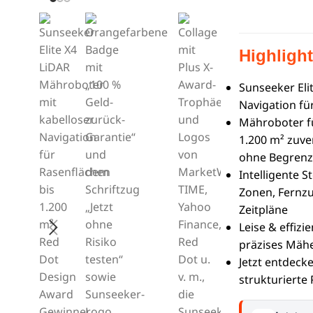
Highligh
Sunseeker Eli
Navigation fü
Mähroboter fü
1.200 m² zuve
ohne Begrenz
Intelligente S
Zonen, Fernzug
Zeitpläne
Leise & effiz
präzises Mäh
Jetzt entdeck
strukturierte