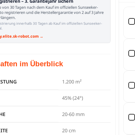
gistrieren – 3. Garantiejahr sichern
b von 30 Tagen nach dem Kauf im offiziellen Sunseeker-
to registrieren und die Herstellergarantie von 2 auf 3 Jahre
erlängern.
istrierung innerhalb 30 Tagen ab Kauf im offiziellen Sunseeker-
l.
y.elite.sk-robot.com →
aften im Überblick
ISTUNG
1.200 m²
45% (24°)
HE
20-60 mm
ITE
20 cm