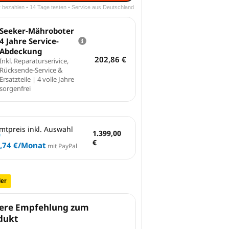
r bezahlen • 14 Tage testen • Service aus Deutschland
Seeker-Mähroboter
4 Jahre Service-
Abdeckung
202,86
€
Inkl. Reparaturserivice,
Rücksende-Service &
Ersatzteile | 4 volle Jahre
sorgenfrei
mtpreis inkl. Auswahl
1.399,00
€
,74 €
/Monat
mit PayPal
ler
ere Empfehlung zum
dukt