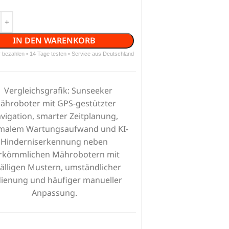
IN DEN WARENKORB
r bezahlen • 14 Tage testen • Service aus Deutschland