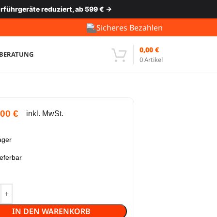
rführgeräte reduziert, ab 599 € →
Sicheres Bezahlen
0,00
€
-BERATUNG
0
Artikel
,00
€
inkl. MwSt.
ager
ieferbar
IN DEN WARENKORB