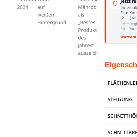
Jetzt re
Innerhal
Elite-Kon
(2 + 1) v
Frist: Reg
Elite-Porta
warrant
Eigensch
FLÄCHENLE
STEIGUNG
SCHNITTHÖ
SCHNITTBRE