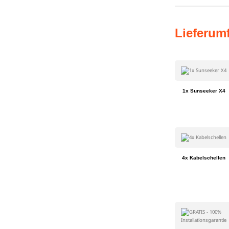
Lieferum
1x Sunseeker X4
4x Kabelschellen