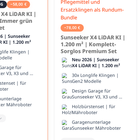
NG
−
58,00
€
X4 LiDAR KI |
| Immer grün
et
−
78,00
€
6 | Sunseeker
Sunseeker X4 LiDAR KI |
R KI | 1.200 m²
1.200 m² | Komplett-
Sorglos Premium Set
life Klingen |
delle
Neu 2026 | Sunseeker
X4 LiDAR KI | 1.200 m²
Garage für
er V3, X3 und X3
30x Longlife Klingen |
Gen2 Modelle
stenset | für
oter
Design Garage für
Sunseeker V3, X3 und X3
unterlage
Plus
er Mähroboter
Holzbürstenset | für
Mähroboter
Garagenunterlage
Sunseeker Mähroboter