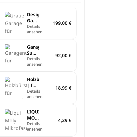
Design
Garage
199,00
€
für
Details
ansehen
Sunseeker
V3,
X3
Garagenunterlage
und
Sunseeker
92,00
€
X3
Mähroboter
Details
Plus
ansehen
Holzbürstenset
| für
18,99
€
Mähroboter
Details
ansehen
LIQUI
MOLLY
4,29
€
|
Details
ansehen
Microfasertuch