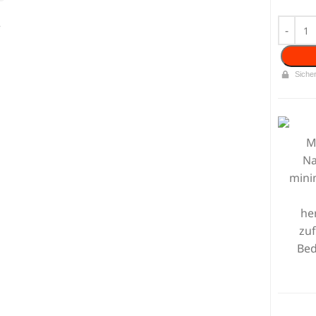
e
Siche