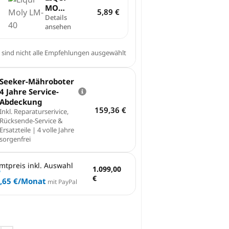
MOLY
5,89
€
| LM
Details
ansehen
40
Multi­
funk­
 sind nicht alle Empfehlungen ausgewählt
ti­
ons­
spray
Seeker-Mähroboter
|
4 Jahre Service-
200ml
Abdeckung
159,36
€
Inkl. Reparaturserivice,
Rücksende-Service &
Ersatzteile | 4 volle Jahre
sorgenfrei
mtpreis inkl. Auswahl
1.099,00
€
,65 €
/Monat
mit PayPal