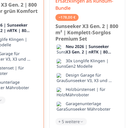
X3 Gen. 2 | 800
r grün Komfort
−
178,00
€
6 | Sunseeker
Sunseeker X3 Gen. 2 | 800
 2 | nRTK | 800
m² | Komplett-Sorglos
Premium Set
life Klingen |
delle
Neu 2026 | Sunseeker
X3 Gen. 2 | nRTK | 800
Garage für
m²
er V3, X3 und X3
30x Longlife Klingen |
Gen2 Modelle
stenset | für
oter
Design Garage für
Sunseeker V3, X3 und X3
unterlage
Plus
er Mähroboter
Holzbürstenset | für
Mähroboter
Garagenunterlage
Sunseeker Mähroboter
+ 5 weitere