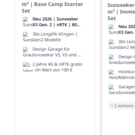
m² | Base Camp Starter
Sunseeker 
Set
m² | Imme
Set
Neu 2026 | Sunseeker
X3 Gen. 2 | nRTK | 800
Neu 202
m²
X3 Gen.
30x Longlife Klingen |
m²
Gen2 Modelle
30x Long
Gen2 Mo
Design Garage für
Sunseeker V3, X3 und X3
Design 
Plus
Sunseek
2 Jahre 4G & nRTK gratis
Plus
- Im Wert von 100 €
Holzbür
Mährob
Garagen
Sunseek
+ 2 weitere