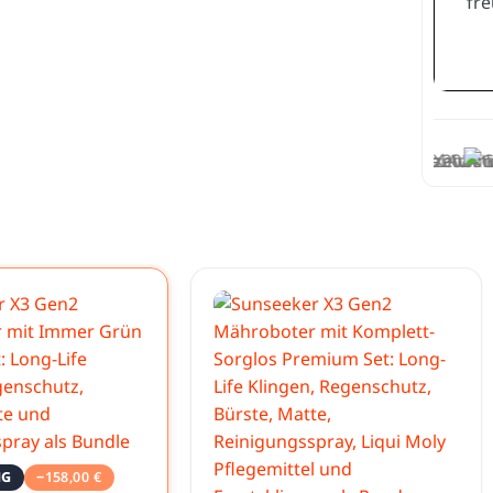
NG
−
158,00
€