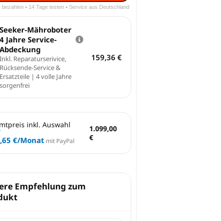
r bezahlen • 14 Tage testen • Service aus Deutschland
Seeker-Mähroboter
4 Jahre Service-
Abdeckung
159,36
€
Inkl. Reparaturserivice,
Rücksende-Service &
Ersatzteile | 4 volle Jahre
sorgenfrei
mtpreis inkl. Auswahl
1.099,00
€
,65 €
/Monat
mit PayPal
ere Empfehlung zum
dukt