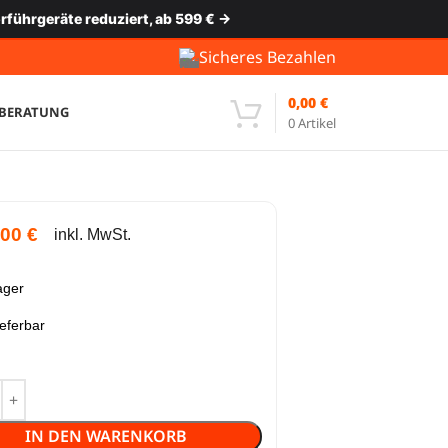
rführgeräte reduziert, ab 599 € →
Sicheres Bezahlen
0,00
€
-BERATUNG
0
Artikel
,00
€
inkl. MwSt.
ager
ieferbar
IN DEN WARENKORB