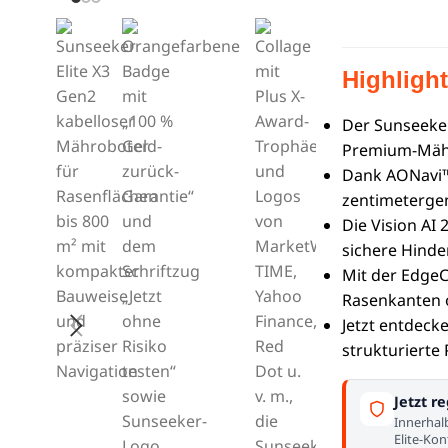
Highligh
Der Sunseeker
Premium-Mähr
Dank AONavi™ 
zentimeterge
Die Vision AI 
sichere Hinde
Mit der Edge
Rasenkanten 
Jetzt entdeck
strukturierte
Jetzt re
Innerhal
Elite-Kon