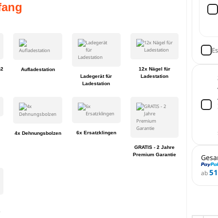
fang
Es
n2
12x Nägel für
Aufladestation
Ladegerät für
Ladestation
Ladestation
6x Ersatzklingen
4x Dehnungsbolzen
GRATIS - 2 Jahre
Premium Garantie
Gesa
51
ab
e