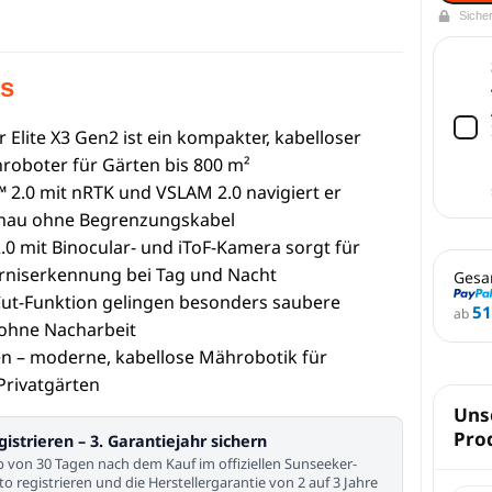
Siche
ts
 Elite X3 Gen2 ist ein kompakter, kabelloser
oboter für Gärten bis 800 m²
2.0 mit nRTK und VSLAM 2.0 navigiert er
nau ohne Begrenzungskabel
2.0 mit Binocular- und iToF-Kamera sorgt für
rniserkennung bei Tag und Nacht
Gesa
Cut-Funktion gelingen besonders saubere
51
ab
ohne Nacharbeit
en – moderne, kabellose Mährobotik für
 Privatgärten
Uns
Pro
gistrieren – 3. Garantiejahr sichern
b von 30 Tagen nach dem Kauf im offiziellen Sunseeker-
to registrieren und die Herstellergarantie von 2 auf 3 Jahre