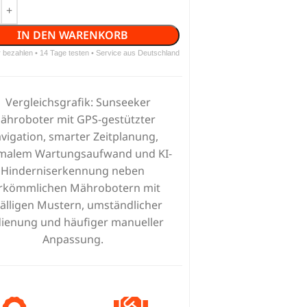
IN DEN WARENKORB
r bezahlen • 14 Tage testen • Service aus Deutschland