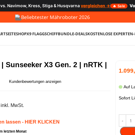
 vs. Navimow, Kress, Stiga & Husqvarna
vergleichen →
Vo
🔥 Sale
Beliebtester Mähroboter 2026
ARTSEITE
SHOP
X9 FLAGGSCHIFF
BUNDLE-DEALS
KOSTENLOSE EXPERTEN
 | Sunseeker X3 Gen. 2 | nRTK |
1.099
Kundenbewertungen anzeigen
Auf L
Sofort L
inkl. MwSt.
ten lassen - HIER KLICKEN
im letzten Monat