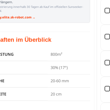
erlängern.
istrierung innerhalb 30 Tagen ab Kauf im offiziellen Sunseeker-
l.
y.elite.sk-robot.com →
aften im Überblick
ISTUNG
800m²
30% (17°)
HE
20-60 mm
ITE
20 cm