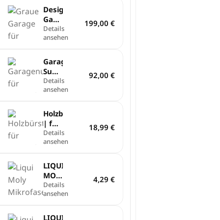
Design
Garage
199,00
€
für
Details
ansehen
Sunseeker
V3,
X3
Garagenunterlage
und
Sunseeker
92,00
€
X3
Mähroboter
Details
Plus
ansehen
Holzbürstenset
| für
18,99
€
Mähroboter
Details
ansehen
LIQUI
MOLLY
4,29
€
|
Details
ansehen
Microfasertuch
LIQUI