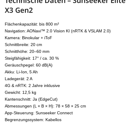
Technische Daten – Sunseeker Elite
X3 Gen2
Flächenkapazität: bis 800 m²
Navigation: AONavi™ 2.0 Vision KI (nRTK & VSLAM 2.0)
Kamera: Binokular + iToF
Schnittbreite: 20 cm
Schnitthöhe: 20–60 mm
Steigfähigkeit: 17° / ca. 30 %
Geräuschpegel: 60 dB(A)
Akku: Li-Ion, 5 Ah
Ladegerät: 2 A
4G & nRTK: 2 Jahre inklusive
Gewicht: 12,5 kg
Kantenschnitt: Ja (EdgeCut)
Abmessungen (L × B × H): 78 × 58 × 25 cm
App-Steuerung: Sunseeker Connect
Begrenzungssystem: Kabellos