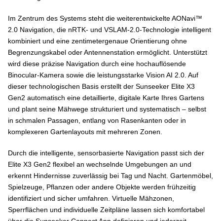
Im Zentrum des Systems steht die weiterentwickelte AONavi™
2.0 Navigation, die nRTK- und VSLAM-2.0-Technologie intelligent
kombiniert und eine zentimetergenaue Orientierung ohne
Begrenzungskabel oder Antennenstation ermöglicht. Unterstützt
wird diese präzise Navigation durch eine hochauflösende
Binocular-Kamera sowie die leistungsstarke Vision AI 2.0. Auf
dieser technologischen Basis erstellt der Sunseeker Elite X3
Gen2 automatisch eine detaillierte, digitale Karte Ihres Gartens
und plant seine Mähwege strukturiert und systematisch – selbst
in schmalen Passagen, entlang von Rasenkanten oder in
komplexeren Gartenlayouts mit mehreren Zonen.
Durch die intelligente, sensorbasierte Navigation passt sich der
Elite X3 Gen2 flexibel an wechselnde Umgebungen an und
erkennt Hindernisse zuverlässig bei Tag und Nacht. Gartenmöbel,
Spielzeuge, Pflanzen oder andere Objekte werden frühzeitig
identifiziert und sicher umfahren. Virtuelle Mähzonen,
Sperrflächen und individuelle Zeitpläne lassen sich komfortabel
über die Sunseeker Connect App definieren und jederzeit