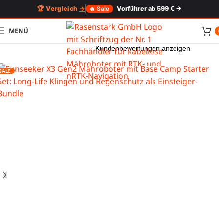
🏆 Vergleich
→
Vorführer ab 599 € →
🔥 Sale
MENÜ
Kundenbewertungen anzeigen
SALE