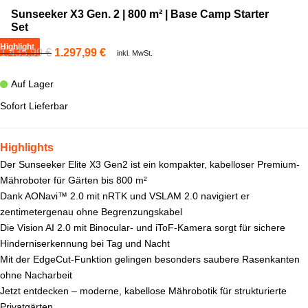
Sunseeker X3 Gen. 2 | 800 m² | Base Camp Starter
Set
Highlight
1.435,99
€
1.297,99
€
inkl. MwSt.
Auf Lager
Sofort Lieferbar
Highlights
Der Sunseeker Elite X3 Gen2 ist ein kompakter, kabelloser Premium-
Mähroboter für Gärten bis 800 m²
Dank AONavi™ 2.0 mit nRTK und VSLAM 2.0 navigiert er
zentimetergenau ohne Begrenzungskabel
Die Vision AI 2.0 mit Binocular- und iToF-Kamera sorgt für sichere
Hinderniserkennung bei Tag und Nacht
Mit der EdgeCut-Funktion gelingen besonders saubere Rasenkanten
ohne Nacharbeit
Jetzt entdecken – moderne, kabellose Mährobotik für strukturierte
Privatgärten