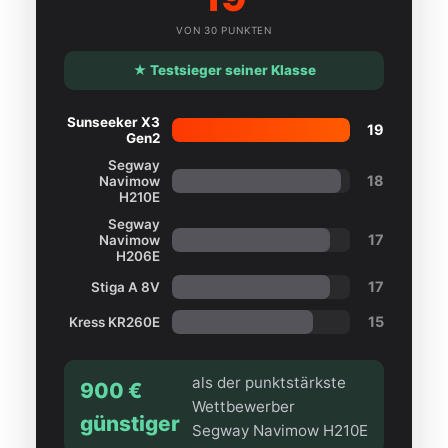
VON 30 PUNKTEN
★ Testsieger seiner Klasse
Sunseeker X3
19
Gen2
Segway
18
Navimow
H210E
Segway
17
Navimow
H206E
17
Stiga A 8V
15
Kress KR260E
als der punktstärkste
900 €
Wettbewerber
günstiger
Segway Navimow H210E