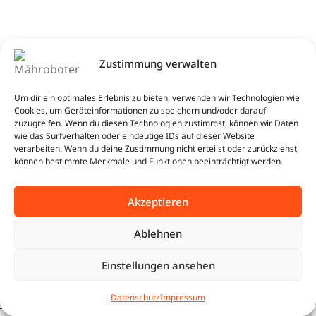
Kundenrezensionen
Zustimmung verwalten
Um dir ein optimales Erlebnis zu bieten, verwenden wir Technologien wie
Cookies, um Geräteinformationen zu speichern und/oder darauf
zuzugreifen. Wenn du diesen Technologien zustimmst, können wir Daten
wie das Surfverhalten oder eindeutige IDs auf dieser Website
verarbeiten. Wenn du deine Zustimmung nicht erteilst oder zurückziehst,
können bestimmte Merkmale und Funktionen beeinträchtigt werden.
Akzeptieren
0
Ablehnen
Insgesamt 0 Bewertungen weltweit
5 Sterne
Einstellungen ansehen
BUNDLE
1.435,99
€
Sunseeker X3 Gen. 2 | 800
0
JETZT
m² | Base Camp Starter
Datenschutz
Impressum
1.297,99
€
4 Sterne
tartseite
Shop
Warenkorb
Beratung
SICHERN
Set