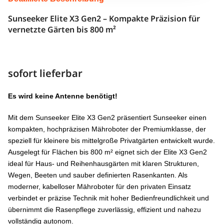
Sunseeker Elite X3 Gen2 – Kompakte Präzision für
KANTENSCHNITT
Ja (Seitenmähwerk)
vernetzte Gärten bis 800 m²
ANTRIEB
2WD
STEIGUNG
30%
sofort lieferbar
GEWICHT
10,55 kg
Es wird keine Antenne benötigt!
GERÄUSCH
60 dB
Mit dem Sunseeker Elite X3 Gen2 präsentiert Sunseeker einen
kompakten, hochpräzisen Mähroboter der Premiumklasse, der
4G INKL.
2 Jahre
speziell für kleinere bis mittelgroße Privatgärten entwickelt wurde.
Ausgelegt für Flächen bis 800 m² eignet sich der Elite X3 Gen2
PREIS
1.099 €
ideal für Haus- und Reihenhausgärten mit klaren Strukturen,
Wegen, Beeten und sauber definierten Rasenkanten. Als
GESAMT-SCORE
19
moderner, kabelloser Mähroboter für den privaten Einsatz
verbindet er präzise Technik mit hoher Bedienfreundlichkeit und
übernimmt die Rasenpflege zuverlässig, effizient und nahezu
vollständig autonom.