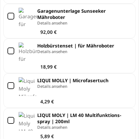
Garagenunterlage Sunseeker
Mähroboter
Details ansehen
92,00
€
Holzbürstenset | für Mähroboter
Details ansehen
18,99
€
LIQUI MOLLY | Microfasertuch
Details ansehen
4,29
€
LIQUI MOLY | LM 40 Multi­funk­ti­ons­
spray | 200ml
Details ansehen
5,89
€