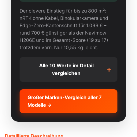
Der clevere Einstieg für bis zu 800 m²:
nRTK ohne Kabel, Binokularkamera und
Edge-Zero-Kantenschnitt für 1.099 € –
rund 700 € günstiger als der Navimow
H206E und im Gesamt-Score (19 zu 17)
trotzdem vorn. Nur 10,55 kg leicht.
Alle 10 Werte im Detail
+
vergleichen
KRITERIUM
SUNSEEKER X3 GEN2
Großer Marken-Vergleich aller 7
Modelle →
FLÄCHE
800 m²
HINDERNISERKENNUNG
Binokular
NACHTSICHT
Detaillierte Beschreibung
Nein