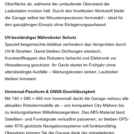
Oberfläche ab, während der umlaufende Überstand die
Ladestation trocken hält. Durch den frostfesten Werkstoff bleibt
die Garage selbst bei Minustemperaturen formstabil – ideal für
den ganzjährigen Einsatz ohne Einlagerungsaufwand.
UV-beständiger Mähroboter Schutz
Speziell beigemischte Additive verhindern das Verspröden durch
UV-B-Strahlen. Damit bleiben Dichtungen elastisch,
Kunststoffkappen des Roboters farbecht und Elektronik vor
Hitzealterung geschützt. Ihr Gerät startet im Frühjahr ohne
altersbedingte Ausfälle – Wartungs­kosten sinken, Laufzeiten
bleiben konstant.
Universal-Passform & GNSS-Durchlässigkeit
Mit 740 × 580 × 460 mm Innenmaß deckt die Garage nahezu alle
aktuellen Robotermodelle ab – von kompakten City-Mähern bis
zu leistungsstarken Mittelklassegeräten. Das ABS-Material lässt
Satelliten- und Funksignale verlustfrei passieren; so bleiben GPS-
oder RTK-gestützte Navigationssysteme voll funktionsfähig.
Obendrein können Sie die Garage dank der mitgelieferten