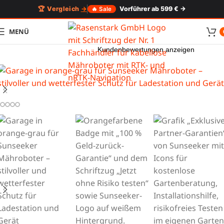
🏆 Vergleich
→
Vorführer ab 599 € →
🔥 Sale
MENÜ
Kundenbewertungen anzeigen