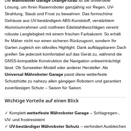
Die
Mähroboter Garage Orange-Grau
ist die universelle
Lösung, um Ihren Rasenroboter ganzjährig vor Regen, UV-
Strahlung, Staub und Frost zu bewahren. Das formschöne
Gehäuse aus UV-beständigem ABS-Kunststoff, verstärktem
Aluminiumrahmen und rostfreien Edelstahlbeschlägen vereint
robuste Langlebigkeit mit einem frischen Farbakzent. So erhält
Ihr Mäher nicht nur einen sicheren Rückzugsort, sondern Ihr
Garten zugleich ein stilvolles Highlight. Dank aufklappbarem Dach
greifen Sie jederzeit komfortabel auf das Gerät zu, während die
GNSS-kompatible Konstruktion die Navigation unbeeinträchtigt
lässt. Ob Sunseeker-Modell oder anderer Hersteller: Als
Universal Mähroboter Garage
passt diese wetterfeste
Schutzhütte zu nahezu allen gängigen Robotern und garantiert
zuverlässigen Schutz – Saison für Saison.
Wichtige Vorteile auf einen Blick
✓ Komplett
wetterfeste Mähroboter Garage
– Schlagregen-,
UV- und frostresistent
✓
UV-beständiger Mähroboter Schutz
– verhindert Ausbleichen