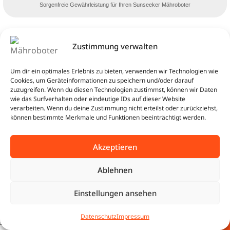
Sorgenfreie Gewährleistung für Ihren Sunseeker Mähroboter
Zustimmung verwalten
Um dir ein optimales Erlebnis zu bieten, verwenden wir Technologien wie
Cookies, um Geräteinformationen zu speichern und/oder darauf
zuzugreifen. Wenn du diesen Technologien zustimmst, können wir Daten
wie das Surfverhalten oder eindeutige IDs auf dieser Website
verarbeiten. Wenn du deine Zustimmung nicht erteilst oder zurückziehst,
können bestimmte Merkmale und Funktionen beeinträchtigt werden.
Unsere exklusiven
Qualitätsversprechen
Akzeptieren
Ablehnen
Kostenlose Beratung
Einstellungen ansehen
Garage in
IN DEN WA
0
Orange-Grau
199,99
€
Datenschutz
Impressum
| für alle
tartseite
Shop
Warenkorb
Beratung