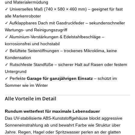
und Materialermüdung
✓ Universelles Maß (740 × 580 × 460 mm) – geeignet für fast
alle Marken­roboter
✓ Aufklappbares Dach mit Gasdruckfeder – sekundenschneller
Wartungs- und Reinigungs­zugriff
✓ Aluminium-Verstärkungen & Edelstahlbeschläge –
korrosionsfrei und hochstabil
✓ Belüftete Seitenöffnungen – trockenes Mikroklima, keine
Kondensation
✓ Rutschfeste Standfüße – sicherer Halt auf Rasen oder festem
Untergrund
✓ Perfekte
Garage für ganzjährigen Einsatz
– schützt im
Sommer wie im Winter
Alle Vorteile im Detail
Rundum wetterfest für maximale Lebensdauer
Das UV-stabilisierte ABS-Kunststoffgehäuse blockt aggressive
Sonneneinstrahlung ab und bewahrt Farbe wie Struktur über
Jahre. Regen, Hagel oder Spritzwasser perlen an der glatten